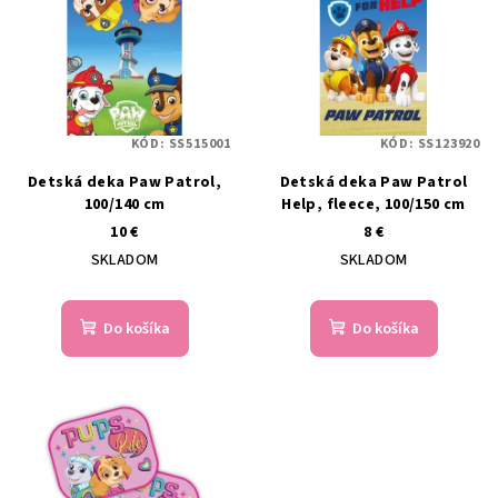
ý
o
p
d
i
u
s
k
p
t
KÓD:
SS515001
KÓD:
SS123920
r
o
Detská deka Paw Patrol,
Detská deka Paw Patrol
o
v
100/140 cm
Help, fleece, 100/150 cm
d
10 €
8 €
u
SKLADOM
SKLADOM
k
t
Do košíka
Do košíka
o
v