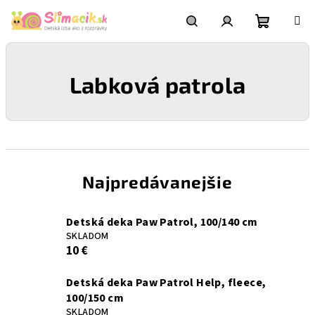
Prejsť
na
obsah
Nákupn
Hľadať
Prihlásenie
Labková patrola
košík
Najpredávanejšie
Detská deka Paw Patrol, 100/140 cm
SKLADOM
10 €
Detská deka Paw Patrol Help, fleece,
100/150 cm
SKLADOM