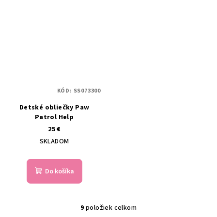
KÓD:
SS073300
Detské obliečky Paw
Patrol Help
25 €
SKLADOM
Do košíka
9
položiek celkom
O