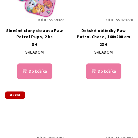
KÓD:
SS59327
KÓD:
SS023770
Slnečné clony do auta Paw
Detské obliečky Paw
Patrol Pups, 2 ks
Patrol Chase, 140x200 cm
8 €
23 €
SKLADOM
SKLADOM
Do košíka
Do košíka
Akcia