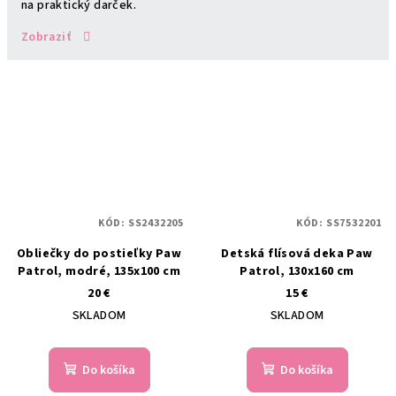
na praktický darček.
Zobraziť
KÓD:
SS2432205
KÓD:
SS7532201
Obliečky do postieľky Paw
Detská flísová deka Paw
Patrol, modré, 135x100 cm
Patrol, 130x160 cm
20 €
15 €
SKLADOM
SKLADOM
Do košíka
Do košíka