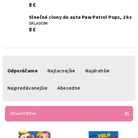
8 €
Slnečné clony do auta Paw Patrol Pups, 2 ks
SKLADOM
8 €
R
a
Odporúčame
Najlacnejšie
Najdrahšie
d
e
Najpredávanejšie
Abecedne
n
i
e
Otvoriť filter
p
V
r