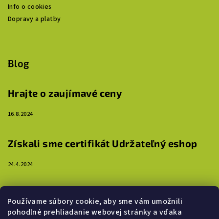
Info o cookies
Dopravy a platby
Blog
Hrajte o zaujímavé ceny
16.8.2024
Získali sme certifikát Udržateľný eshop
24.4.2024
3 dôvody, prečo ozdobiť steny detskej izby
Používame súbory cookie, aby sme vám umožnili
samolepkami
pohodlné prehliadanie webovej stránky a vďaka