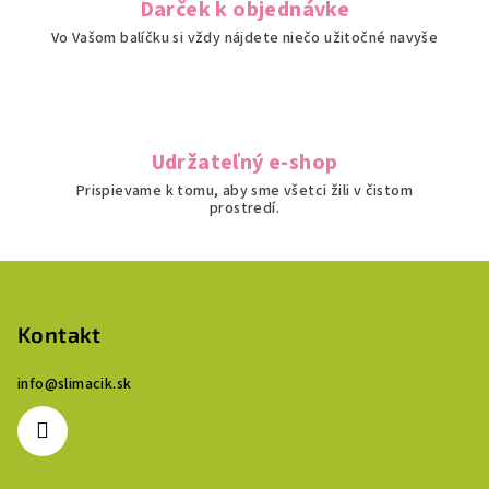
Darček k objednávke
Vo Vašom balíčku si vždy nájdete niečo užitočné navyše
Udržateľný e-shop
Prispievame k tomu, aby sme všetci žili v čistom
prostredí.
Z
á
p
Kontakt
ä
info
@
slimacik.sk
t
i
e