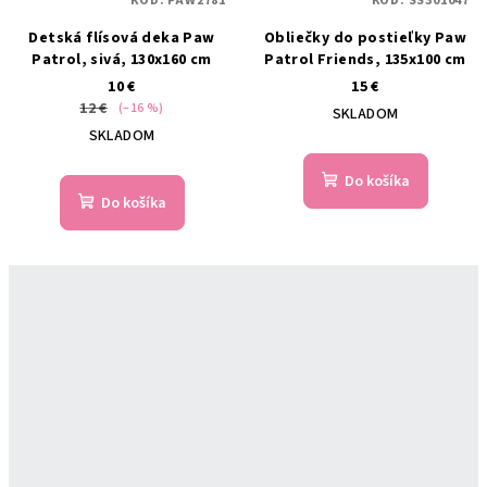
KÓD:
PAW2781
KÓD:
SS301047
Detská flísová deka Paw
Obliečky do postieľky Paw
Patrol, sivá, 130x160 cm
Patrol Friends, 135x100 cm
10 €
15 €
12 €
(–16 %)
SKLADOM
SKLADOM
Do košíka
Do košíka