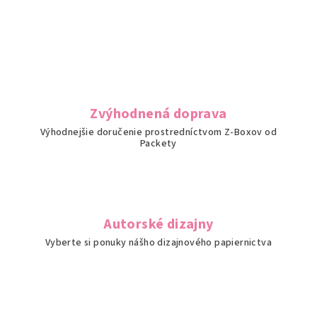
v
l
á
d
a
c
i
Zvýhodnená doprava
e
Výhodnejšie doručenie prostredníctvom Z-Boxov od
p
Packety
r
v
k
y
v
Autorské dizajny
ý
Vyberte si ponuky nášho dizajnového papiernictva
p
i
s
u