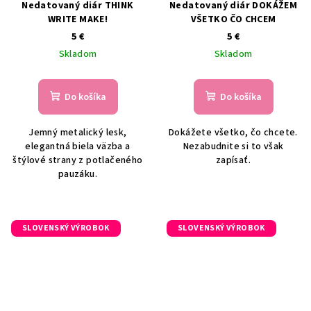
Nedatovaný diár THINK
Nedatovaný diár DOKÁŽEM
WRITE MAKE!
VŠETKO ČO CHCEM
5 €
5 €
Skladom
Skladom
Do košíka
Do košíka
Jemný metalický lesk,
Dokážete všetko, čo chcete.
elegantná biela väzba a
Nezabudnite si to však
štýlové strany z potlačeného
zapísať.
pauzáku.
SLOVENSKÝ VÝROBOK
SLOVENSKÝ VÝROBOK