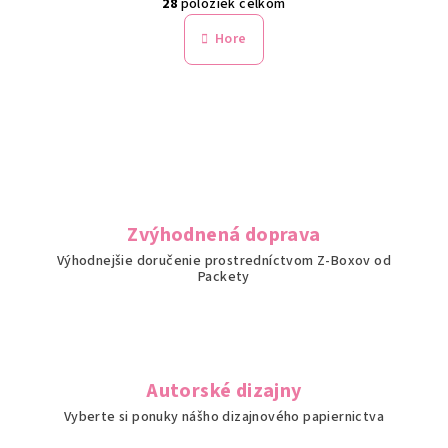
28
položiek celkom
á
v
n
l
Hore
k
á
o
d
v
a
a
n
c
i
i
e
e
p
r
Zvýhodnená doprava
v
Výhodnejšie doručenie prostredníctvom Z-Boxov od
k
Packety
y
v
ý
p
i
Autorské dizajny
s
Vyberte si ponuky nášho dizajnového papiernictva
u