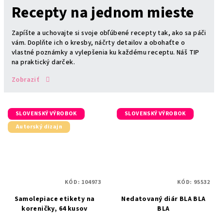
Recepty na jednom mieste
Zapíšte a uchovajte si svoje obľúbené recepty tak, ako sa páči
vám. Doplňte ich o kresby, náčrty detailov a obohaťte o
vlastné poznámky a vylepšenia ku každému receptu. Náš TIP
na praktický darček.
Zobraziť
SLOVENSKÝ VÝROBOK
SLOVENSKÝ VÝROBOK
Autorský dizajn
KÓD:
104973
KÓD:
95532
Samolepiace etikety na
Nedatovaný diár BLA BLA
koreničky, 64 kusov
BLA