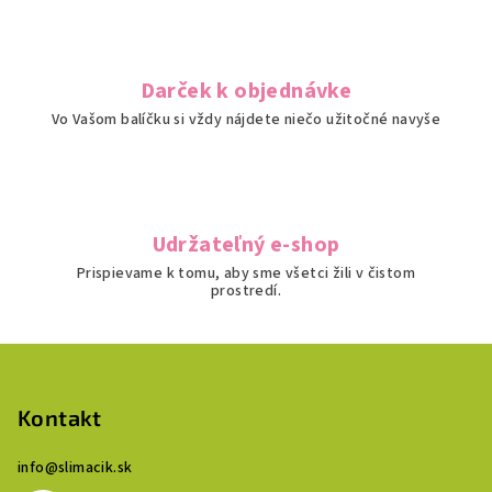
Darček k objednávke
Vo Vašom balíčku si vždy nájdete niečo užitočné navyše
Udržateľný e-shop
Prispievame k tomu, aby sme všetci žili v čistom
prostredí.
Z
á
p
Kontakt
ä
info
@
slimacik.sk
t