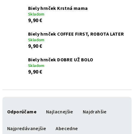
Biely hrnček Krstná mama
Skladom
9,90 €
Biely hrnček COFFEE FIRST, ROBOTA LATER
Skladom
9,90 €
Biely hrnček DOBRE UŽ BOLO
Skladom
9,90 €
R
a
Odporúčame
Najlacnejšie
Najdrahšie
d
e
Najpredávanejšie
Abecedne