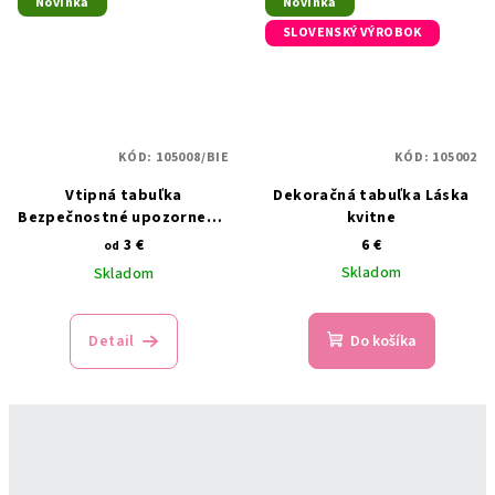
Novinka
Novinka
SLOVENSKÝ VÝROBOK
KÓD:
105008/BIE
KÓD:
105002
Vtipná tabuľka
Dekoračná tabuľka Láska
Bezpečnostné upozornenie
kvitne
– ženský kolektív
3 €
6 €
od
Skladom
Skladom
Detail
Do košíka