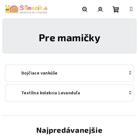
Prejsť
na
obsah
Nákupn
Hľadať
Prihlásenie
Pre mamičky
košík
Dojčiace vankúše
Textílna kolekcia Levanduľa
Najpredávanejšie