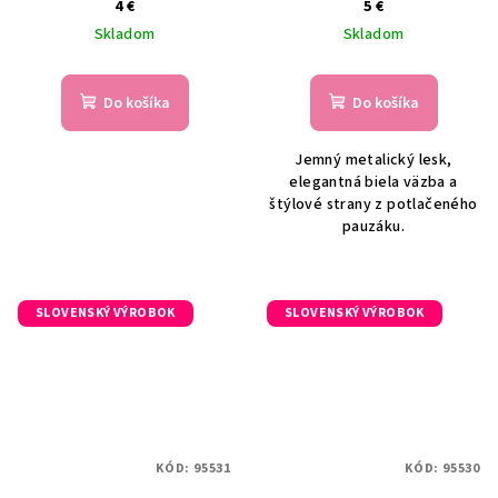
4 €
5 €
Skladom
Skladom
Do košíka
Do košíka
Jemný metalický lesk,
elegantná biela väzba a
štýlové strany z potlačeného
pauzáku.
SLOVENSKÝ VÝROBOK
SLOVENSKÝ VÝROBOK
KÓD:
95531
KÓD:
95530