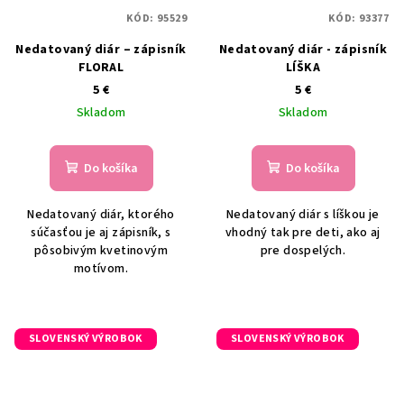
KÓD:
95529
KÓD:
93377
Nedatovaný diár – zápisník
Nedatovaný diár - zápisník
FLORAL
LÍŠKA
5 €
5 €
Skladom
Skladom
Do košíka
Do košíka
Nedatovaný diár, ktorého
Nedatovaný diár s líškou je
súčasťou je aj zápisník, s
vhodný tak pre deti, ako aj
pôsobivým kvetinovým
pre dospelých.
motívom.
SLOVENSKÝ VÝROBOK
SLOVENSKÝ VÝROBOK