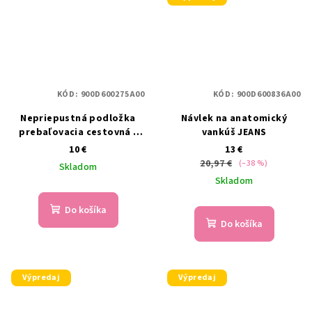
KÓD:
900D600275A00
KÓD:
900D600836A00
Nepriepustná podložka
Návlek na anatomický
prebaľovacia cestovná -
vankúš JEANS
biela, 2 ks
10 €
13 €
20,97 €
(–38 %)
Skladom
Skladom
Do košíka
Do košíka
Výpredaj
Výpredaj