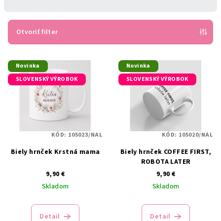
n
i
e
Otvoriť filter
p
V
r
Novinka
Novinka
ý
o
SLOVENSKÝ VÝROBOK
SLOVENSKÝ VÝROBOK
p
d
i
u
s
k
p
t
KÓD:
105023/NAL
KÓD:
105020/NAL
r
o
Biely hrnček Krstná mama
Biely hrnček COFFEE FIRST,
o
v
ROBOTA LATER
d
9,90 €
9,90 €
u
Skladom
Skladom
k
t
Detail
Detail