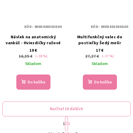
KÓD:
900D600565D00
KÓD:
900D601084A00
Návlek na anatomický
Multifunkčný valec do
vankúš - Hviezdičky ružové
postieľky Šedý melír
10 €
17 €
16,35 €
27,27 €
(–38 %)
(–37 %)
Skladom
Skladom
Do košíka
Do košíka
Načítať 10 ďalších
S
1
2
t
O
r