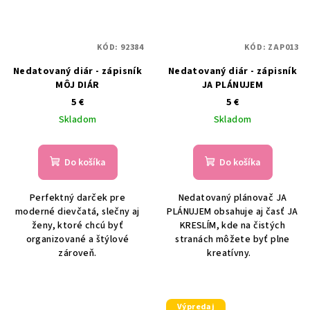
KÓD:
92384
KÓD:
ZAP013
Nedatovaný diár - zápisník
Nedatovaný diár - zápisník
MÔJ DIÁR
JA PLÁNUJEM
5 €
5 €
Skladom
Skladom
Do košíka
Do košíka
Perfektný darček pre
Nedatovaný plánovač JA
moderné dievčatá, slečny aj
PLÁNUJEM obsahuje aj časť JA
ženy, ktoré chcú byť
KRESLÍM, kde na čistých
organizované a štýlové
stranách môžete byť plne
zároveň.
kreatívny.
Výpredaj