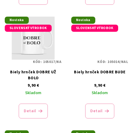
o
v
Novinka
Novinka
SLOVENSKÝ VÝROBOK
SLOVENSKÝ VÝROBOK
KÓD:
105017/NA
KÓD:
105014/NAL
Biely hrnček DOBRE UŽ
Biely hrnček DOBRE BUDE
BOLO
9,90 €
9,90 €
Skladom
Skladom
Detail
Detail