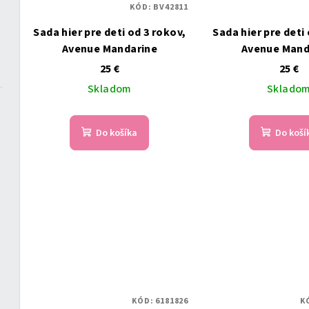
KÓD:
BV42811
Sada hier pre deti od 3 rokov,
Sada hier pre deti
Avenue Mandarine
Avenue Mand
25 €
25 €
Skladom
Sklado
Do košíka
Do koší
KÓD:
6181826
K