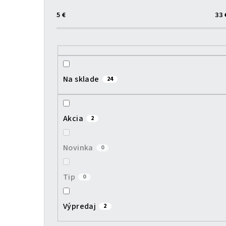
č
5
€
33
n
ý
p
Na sklade
24
a
n
Akcia
2
e
l
Novinka
0
Tip
0
Výpredaj
2