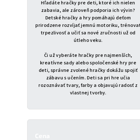
Hľadáte hračky pre deti, ktoré ich nielen
zabavia, ale zároveň podporia ich vývin?
Detské hračky a hry pomáhajú deťom
prirodzene rozvíjať jemnú motoriku, trénova
trpezlivosť a učiť sa nové zručnosti už od
útleho veku.
Či už vyberáte hračky pre najmenších,
kreatívne sady alebo spoločenské hry pre
deti, správne zvolené hračky dokážu spojiť
zábavu s učením. Deti sa pri hre učia
rozoznávať tvary, farby a objavujú radosť z
vlastnej tvorby.
B
o
Cena