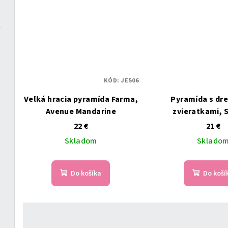
o
v
v
KÓD:
JE506
Veľká hracia pyramída Farma,
Pyramída s dr
Avenue Mandarine
zvieratkami, 
22 €
21 €
Skladom
Sklado
Do košíka
Do koší