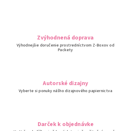
Z
a
r
i
Zvýhodnená doprava
a
Výhodnejšie doručenie prostredníctvom Z-Boxov od
Packety
ď
u
j
Autorské dizajny
e
Vyberte si ponuky nášho dizajnového papiernictva
t
e
d
Darček k objednávke