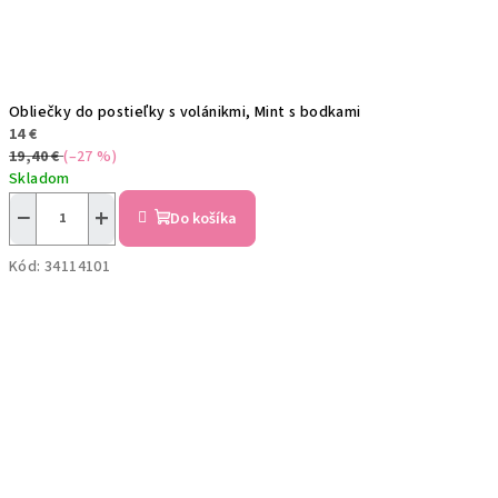
Obliečky do postieľky s volánikmi, Mint s bodkami
14 €
19,40 €
(–27 %)
Skladom
−
+
Do košíka
Kód:
34114101