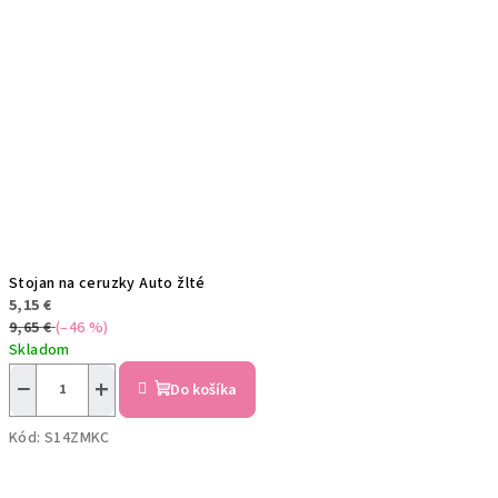
Stojan na ceruzky Auto žlté
5,15 €
9,65 €
(–46 %)
Skladom
−
+
Do košíka
Kód:
S14ZMKC