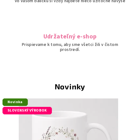
e
Vo Vašom balíčku si vždy nájdete niečo užitočné navyše
t
s
Udržateľný e-shop
k
Prispievame k tomu, aby sme všetci žili v čistom
ú
prostredí.
i
z
b
Novinky
u
Novinka
Novinka
Novinka
Novinka
Novinka
Novinka
p
SLOVENSKÝ VÝROBOK
SLOVENSKÝ VÝROBOK
SLOVENSKÝ VÝROBOK
SLOVENSKÝ VÝROBOK
SLOVENSKÝ VÝROBOK
r
e