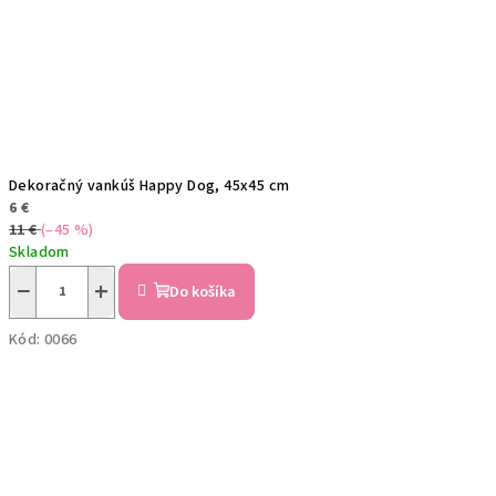
Dekoračný vankúš Happy Dog, 45x45 cm
6 €
11 €
(–45 %)
Skladom
−
+
Do košíka
Kód:
0066