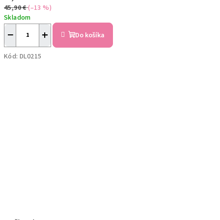
45,90 €
(–13 %)
Skladom
−
+
Do košíka
Kód:
DL0215