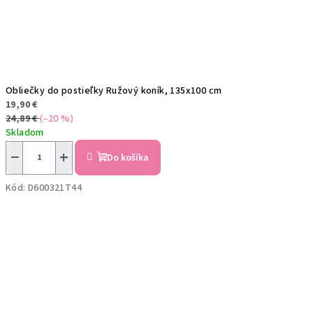
Obliečky do postieľky Ružový koník, 135x100 cm
19,90 €
24,89 €
(–20 %)
Skladom
−
+
Do košíka
Kód:
D600321T44