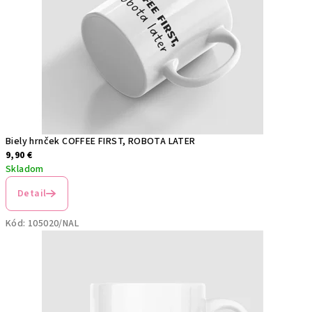
p
r
e
š
k
Biely hrnček COFFEE FIRST, ROBOTA LATER
ô
9,90 €
Skladom
l
Detail
k
á
Kód:
105020/NAL
r
a
?