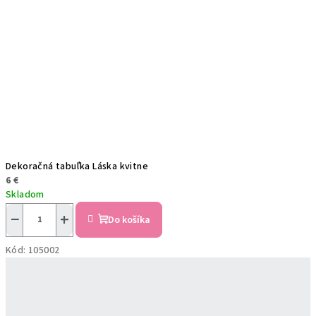
Dekoračná tabuľka Láska kvitne
6 €
Skladom
−
+
Do košíka
Kód:
105002