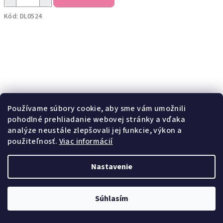
Kód:
DL0524
Používame súbory cookie, aby sme vám umožnili
pohodlné prehliadanie webovej stránky a vďaka
analýze neustále zlepšovali jej funkcie, výkon a
použiteľnosť.
Viac informácií
Nastavenie
Fototapeta na stenu SAFARI
30 €
Súhlasím
41 €
(–26 %)
Skladom