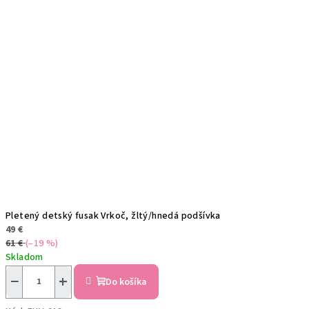
Pletený detský fusak Vrkoč, žltý/hnedá podšívka
49 €
61 €
(–19 %)
Skladom
−
+
Do košíka