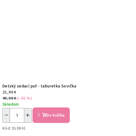
Detský sedací puf - taburetka Sovička
21,90 €
49,90 €
(–56 %)
Skladom
−
+
Do košíka
Kód:
DL0842