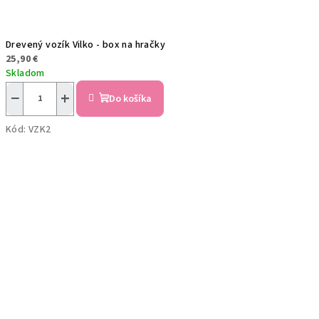
Drevený vozík Vilko - box na hračky
25,90 €
Skladom
−
+
Do košíka
Kód:
VZK2