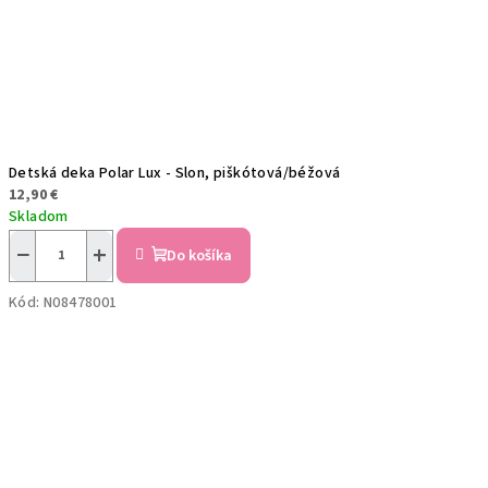
Detská deka Polar Lux - Slon, piškótová/béžová
12,90 €
Skladom
−
+
Do košíka
Kód:
N08478001