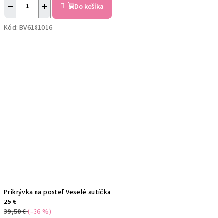
−
+
Do košíka
Kód:
BV6181016
Prikrývka na posteľ Veselé autíčka
25 €
39,50 €
(–36 %)