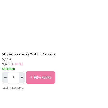
Stojan na ceruzky Traktor červený
5,15 €
9,65 €
(–46 %)
Skladom
−
+
Do košíka
Kód:
S15CMKC