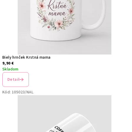
b
á
b
ä
t
Biely hrnček Krstná mama
k
9,90 €
Skladom
o
Detail
a
l
Kód:
105023/NAL
e
b
o