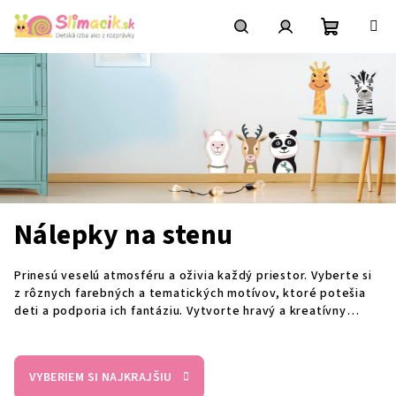
Prejsť
na
obsah
Nákupn
Hľadať
Prihlásenie
košík
Nálepky na stenu
Prinesú veselú atmosféru a oživia každý priestor. Vyberte si
z rôznych farebných a tematických motívov, ktoré potešia
deti a podporia ich fantáziu. Vytvorte hravý a kreatívny
priestor pre vaše dieťa.
VYBERIEM SI NAJKRAJŠIU