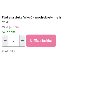
Pletená deka Vrkoč - modrobiely melír
25 €
27 €
(–7 %)
Skladom
−
+
Do košíka
Kód:
025