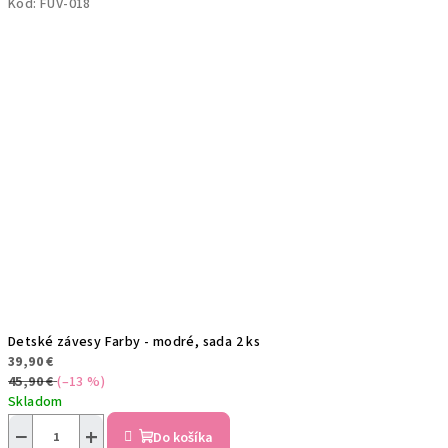
Kód:
FUV-018
Detské závesy Farby - modré, sada 2 ks
39,90 €
45,90 €
(–13 %)
Skladom
−
+
Do košíka