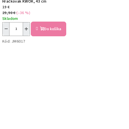
Hračkovak KWOK, 43 cm
19 €
29,90 €
(–36 %)
Skladom
−
+
Do košíka
Kód:
JM6017