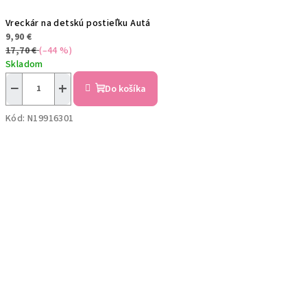
Vreckár na detskú postieľku Autá
9,90 €
17,70 €
(–44 %)
Skladom
−
+
Do košíka
Kód:
N19916301