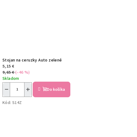
Stojan na ceruzky Auto zelené
5,15 €
9,65 €
(–46 %)
Skladom
−
+
Do košíka
Kód:
S14Z