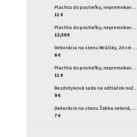
Plachta do postieľky, nepremokavá, biela, 120x60 cm
11 €
Plachta do postieľky, nepremokavá, biela, 140x70 cm
12,50 €
Dekorácia na stenu Mráčiky, 20 cm (sada 3 ks)
6 €
Plachta do postieľky, nepremokavá, modrá, 120x60 cm
11 €
Bezdotyková sada na odtlačok
9 €
Dekorácia na stenu Žabka zelená, 20 cm
7 €