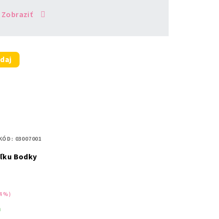
Zobraziť
daj
KÓD:
03007001
eľku Bodky
4 %)
m