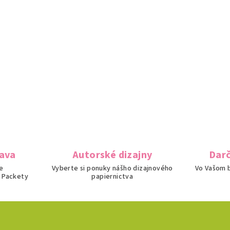
ava
Autorské dizajny
Darč
e
Vyberte si ponuky nášho dizajnového
Vo Vašom b
 Packety
papiernictva