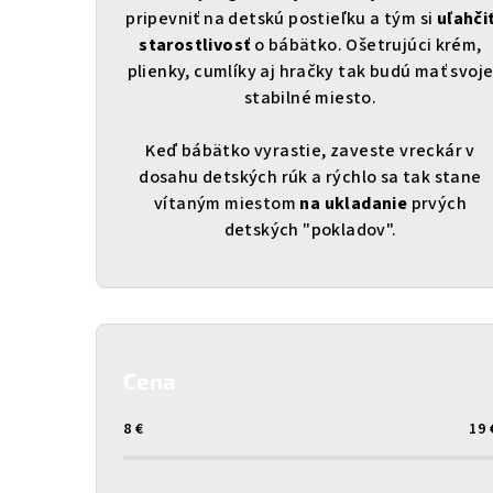
pripevniť na detskú postieľku a tým si
uľahči
starostlivosť
o bábätko. Ošetrujúci krém,
plienky, cumlíky aj hračky tak budú mať svoj
stabilné miesto.
Keď bábätko vyrastie, zaveste vreckár v
dosahu detských rúk a rýchlo sa tak stane
vítaným miestom
na ukladanie
prvých
detských "pokladov".
B
o
Cena
č
8
€
19
n