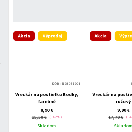
Akcia
Výpredaj
Akcia
Výpre
KÓD:
N03087001
Vreckár na postieľku Bodky,
Vreckár na posti
farebné
ružový
8,90 €
9,90 €
15,50 €
17,70 €
(–42 %)
(–4
Skladom
Sklado