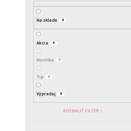
ý
p
Na sklade
8
a
n
Akcia
4
e
l
Novinka
0
Tip
0
Výpredaj
4
ROZBALIŤ FILTER
Preskočiť