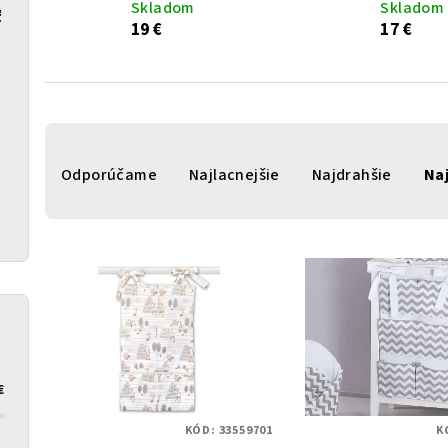
Skladom
Skladom
ť
19 €
17 €
e
R
Odporúčame
Najlacnejšie
Najdrahšie
Na
a
d
V
e
ý
n
p
i
i
e
€
s
p
KÓD:
33559701
K
p