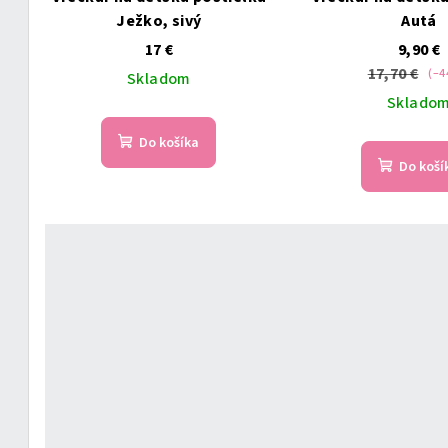
Ježko, sivý
Autá
17 €
9,90 €
17,70 €
(–4
Skladom
Sklado
Do košíka
Do koší