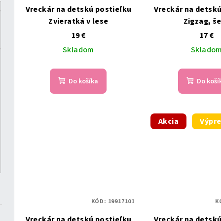
r
Vreckár na detskú postieľku
Vreckár na detskú
r
o
Zvieratká v lese
Zigzag, š
o
19 €
17 €
d
Skladom
Sklado
d
u
u
k
Do košíka
Do koší
k
t
t
o
Akcia
Výpre
o
v
v
KÓD:
19917101
K
Vreckár na detskú postieľku
Vreckár na detskú