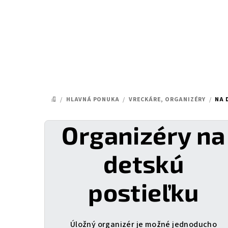
Prejsť
na
obsah
/
HLAVNÁ PONUKA
/
VRECKÁRE, ORGANIZÉRY
/
NA 
DOMOV
Organizéry na
detskú
postieľku
Úložný organizér je možné jednoducho