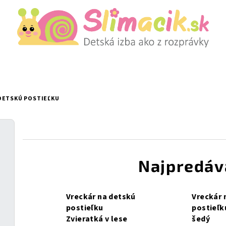
DETSKÚ POSTIEĽKU
Najpredáv
Vreckár na detskú
Vreckár 
postieľku
postieľk
Zvieratká v lese
šedý