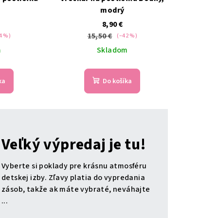
modrý
8,90 €
15,50 €
4 %)
(–42 %)
m
Skladom
ka
Do košíka
Veľký výpredaj je tu!
Vyberte si poklady pre krásnu atmosféru
detskej izby. Zľavy platia do vypredania
zásob, takže ak máte vybraté, neváhajte
...