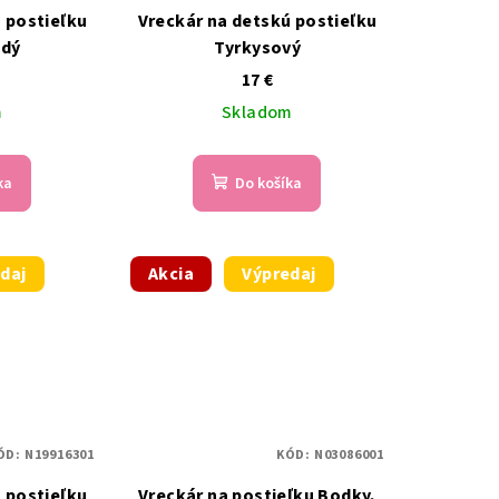
 postieľku
Vreckár na detskú postieľku
edý
Tyrkysový
17 €
m
Skladom
ka
Do košíka
daj
Akcia
Výpredaj
ÓD:
N19916301
KÓD:
N03086001
 postieľku
Vreckár na postieľku Bodky,