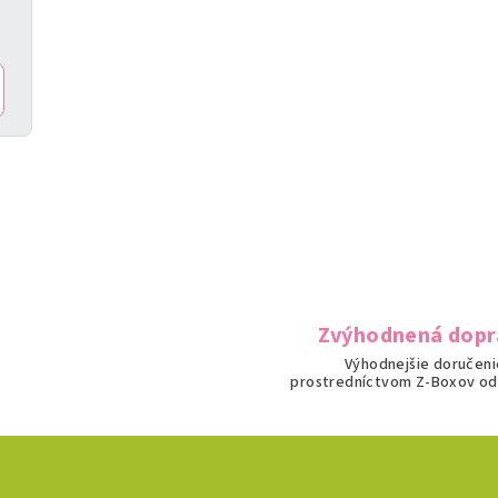
k
y
v
ý
p
i
s
u
Zvýhodnená dopr
Výhodnejšie doručeni
prostredníctvom Z-Boxov od