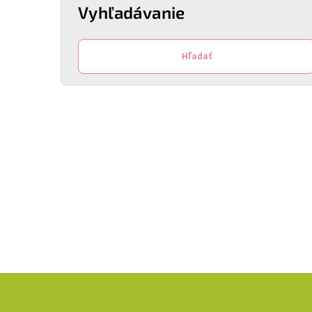
Vyhľadávanie
Hľadať
Z