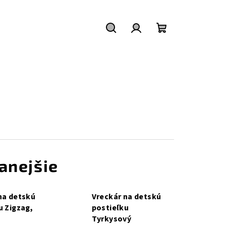
Hľadať
Prihlásenie
Nákupný
košík
anejšie
na detskú
Vreckár na detskú
u Zigzag,
postieľku
Tyrkysový