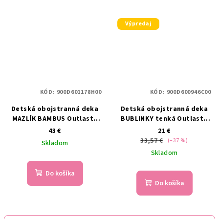
Výpredaj
KÓD:
900D601178H00
KÓD:
900D600946C00
Detská obojstranná deka
Detská obojstranná deka
MAZLÍK BAMBUS Outlast®
BUBLINKY tenká Outlast®
Denim - modrá
Tmavomodrá - šedá
43 €
21 €
33,57 €
(–37 %)
Skladom
Skladom
Do košíka
Do košíka