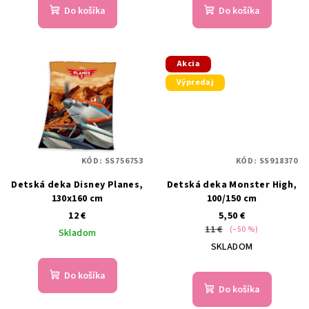
t
Do košíka
Do košíka
o
v
Akcia
Výpredaj
KÓD:
SS756753
KÓD:
SS918370
Detská deka Disney Planes,
Detská deka Monster High,
130x160 cm
100/150 cm
12 €
5,50 €
11 €
(–50 %)
Skladom
SKLADOM
Do košíka
Do košíka