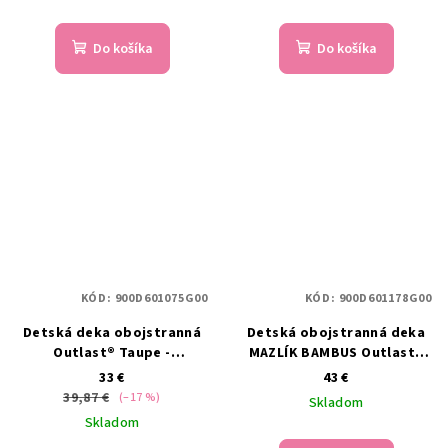
Do košíka
Do košíka
KÓD:
900D601075G00
KÓD:
900D601178G00
Detská deka obojstranná
Detská obojstranná deka
Outlast® Taupe -
MAZLÍK BAMBUS Outlast®
bodky/hnedá
Broskyňová -
33 €
43 €
púdrovoružová
39,87 €
(–17 %)
Skladom
Skladom