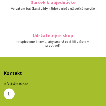
Darček k objednávke
Vo Vašom balíčku si vždy nájdete niečo užitočné navyše
Udržateľný e-shop
Prispievame k tomu, aby sme všetci žili v čistom
prostredí.
Z
á
p
Kontakt
ä
info
@
slimacik.sk
t
i
e