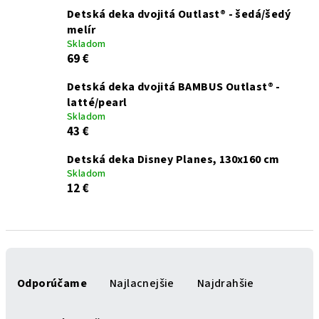
Detská deka dvojitá Outlast® - šedá/šedý
melír
Skladom
69 €
Detská deka dvojitá BAMBUS Outlast® -
latté/pearl
Skladom
43 €
Detská deka Disney Planes, 130x160 cm
Skladom
12 €
R
a
Odporúčame
Najlacnejšie
Najdrahšie
d