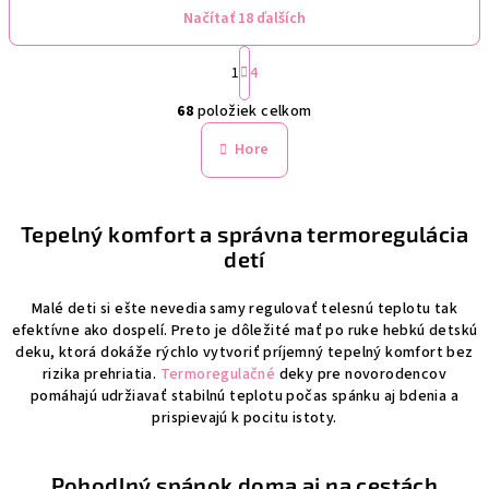
Načítať 18 ďalších
S
1
4
t
O
r
68
položiek celkom
á
v
n
l
Hore
k
á
o
d
v
a
a
Tepelný komfort a správna termoregulácia
n
c
detí
i
i
e
e
Malé deti si ešte nevedia samy regulovať telesnú teplotu tak
p
efektívne ako dospelí. Preto je dôležité mať po ruke hebkú detskú
r
deku, ktorá dokáže rýchlo vytvoriť príjemný tepelný komfort bez
v
rizika prehriatia.
Termoregulačné
deky pre novorodencov
k
pomáhajú udržiavať stabilnú teplotu počas spánku aj bdenia a
prispievajú k pocitu istoty.
y
v
ý
Pohodlný spánok doma aj na cestách