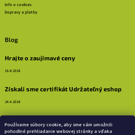
Info o cookies
Dopravy a platby
Blog
Hrajte o zaujímavé ceny
16.8.2024
Získali sme certifikát Udržateľný eshop
24.4.2024
3 dôvody, prečo ozdobiť steny detskej izby
Používame súbory cookie, aby sme vám umožnili
samolepkami
pohodlné prehliadanie webovej stránky a vďaka