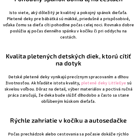
p
i
Isto viete, aký dôležitý je kvalitný a pokojný spánok dieťaťa.
s
Pletené deky pre bábätká sú mäkké, priedušné a prispôsobivé,
u
vďaka čomu sa dieťa cíti pohodlne počas celej noci. Rovnako dobre
poslúžia aj počas denného spánku v kočíku či pri oddychu na
cestách.
Kvalita pletených detských diek, ktorú cítiť
na dotyk
Detské pletené deky vynikajú precíznym spracovaním a dlhou
životnosťou. Ak hľadáte istotu kvality,
pletené deky LittleEye
sú
skvelou voľbou. Dôraz na detail, výber materiálov a poctivá ručná
práca zaručujú, že deka bude slúžiť dlhodobo a často sa stane
obľúbeným kúskom dieťaťa.
Rýchle zahriatie v kočíku a autosedačke
Počas prechádzok alebo cestovania sa počasie dokáže rýchlo