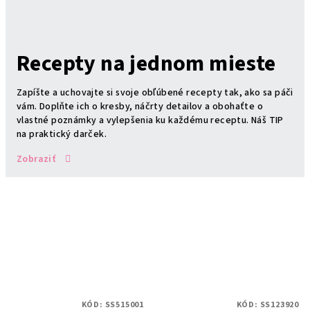
Recepty na jednom mieste
Zapíšte a uchovajte si svoje obľúbené recepty tak, ako sa páči
vám. Doplňte ich o kresby, náčrty detailov a obohaťte o
vlastné poznámky a vylepšenia ku každému receptu. Náš TIP
na praktický darček.
Zobraziť
KÓD:
SS515001
KÓD:
SS123920