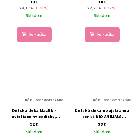
18 €
14 €
29,37 €
22,23 €
(–38 %)
(–37 %)
Skladom
Skladom
Do košíka
Do košíka
KÓD:
900D800102A00
KÓD:
900D601167D00
Detská deka Mazlík -
Detská deka obojstranná
svietiace hviezdičky,
tenká BIO ANIMALS
140x200 cm
Outlast® Zvieratká - biela
52 €
38 €
Skladom
Skladom