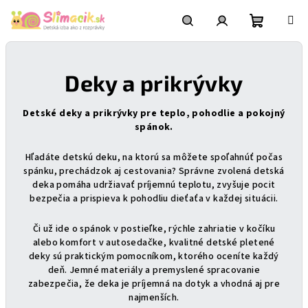
Prejsť
na
obsah
Nákupn
Hľadať
Prihlásenie
Deky a prikrývky
košík
Detské deky a prikrývky pre teplo, pohodlie a pokojný
spánok.
Hľadáte detskú deku, na ktorú sa môžete spoľahnúť počas
spánku, prechádzok aj cestovania? Správne zvolená detská
deka pomáha udržiavať príjemnú teplotu, zvyšuje pocit
bezpečia a prispieva k pohodliu dieťaťa v každej situácii.
Či už ide o spánok v postieľke, rýchle zahriatie v kočíku
alebo komfort v autosedačke, kvalitné detské pletené
deky sú praktickým pomocníkom, ktorého oceníte každý
deň. Jemné materiály a premyslené spracovanie
zabezpečia, že deka je príjemná na dotyk a vhodná aj pre
najmenších.