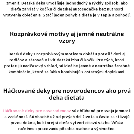
zmeniť. Detská deka umožňuje jednoduchý a rýchly spôsob, ako
dieťa zahriať v kočíku či detskej autosedačke bez nutnosti
vrstvenia oblečenia. Stačí jeden pohyb a dieťa je v teple a pohodlí.
Rozprávkové motívy aj jemné neutrálne
vzory
Detské deky s rozprávkovým motívom dokážu potešiť deti aj
rodičov a zároveň oživiť detskú izbu či kočík. Pre tých, ktorí
preferujú nadčasový vzhľad, sú ideálne jemné a neutrálne farebné
kombinácie, ktoré sa ľahko kombinujú s ostatnými doplnkami.
Háčkované deky pre novorodencov ako prvá
deka dieťaťa
Háčkované deky pre novorodencov
sú obľúbené pre svoju jemnosť
a vzdušnosť. Sú vhodné už od prvých dní života a často sa stávajú
prvou dekou, ku ktorej si dieťa vytvorí citovú väzbu. Vďaka
ručnému spracovaniu pôsobia osobne a výnimočne.