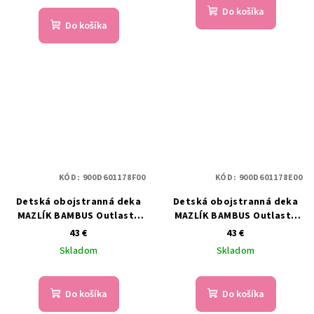
Do košíka
Do košíka
KÓD:
900D601178F00
KÓD:
900D601178E00
Detská obojstranná deka
Detská obojstranná deka
MAZLÍK BAMBUS Outlast®
MAZLÍK BAMBUS Outlast®
Ružová - púdrová
Mint - sivá, svetlá
43 €
43 €
Skladom
Skladom
Do košíka
Do košíka