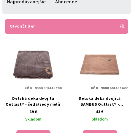
e
Najpredávanejšie
Abecedne
n
i
e
Otvoriť filter
p
V
r
ý
o
p
d
i
u
s
k
p
t
KÓD:
900D601445C00
KÓD:
900D601451A00
r
o
Detská deka dvojitá
Detská deka dvojitá
o
v
Outlast® - šedá/šedý melír
BAMBUS Outlast® -
d
latté/pearl
69 €
43 €
u
Skladom
Skladom
k