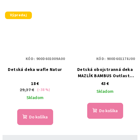
Výpredaj
KÓD:
900D601009A00
KÓD:
900D601178J00
Detská deka wafle Natur
Detská obojstranná deka
MAZLÍK BAMBUS Outlast®
medová
18 €
43 €
29,37 €
(–38 %)
Skladom
Skladom
Do košíka
Do košíka