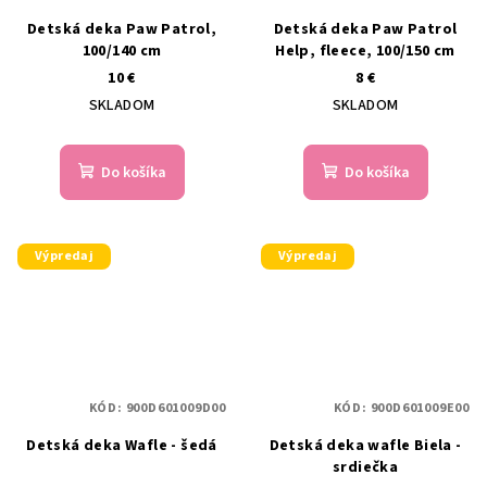
Detská deka Paw Patrol,
Detská deka Paw Patrol
100/140 cm
Help, fleece, 100/150 cm
10 €
8 €
SKLADOM
SKLADOM
Do košíka
Do košíka
Výpredaj
Výpredaj
KÓD:
900D601009D00
KÓD:
900D601009E00
Detská deka Wafle - šedá
Detská deka wafle Biela -
srdiečka