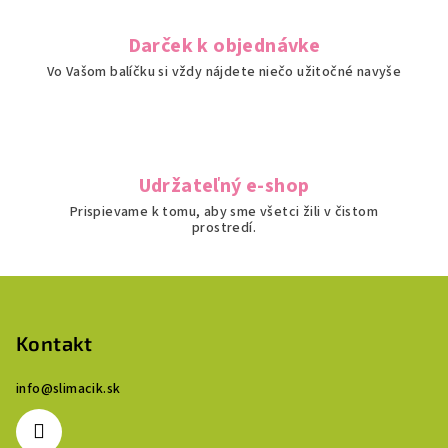
u
Darček k objednávke
Vo Vašom balíčku si vždy nájdete niečo užitočné navyše
Udržateľný e-shop
Prispievame k tomu, aby sme všetci žili v čistom
prostredí.
Z
á
p
Kontakt
ä
info
@
slimacik.sk
t
i