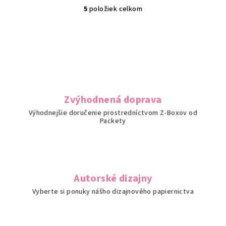
5
položiek celkom
O
v
l
á
d
a
c
i
Zvýhodnená doprava
e
Výhodnejšie doručenie prostredníctvom Z-Boxov od
p
Packety
r
v
k
y
v
Autorské dizajny
ý
Vyberte si ponuky nášho dizajnového papiernictva
p
i
s