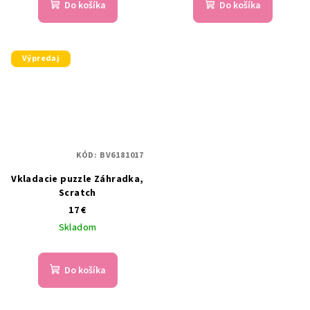
Do košíka
Do košíka
Výpredaj
KÓD:
BV6181017
Vkladacie puzzle Záhradka,
Scratch
17 €
Skladom
Do košíka