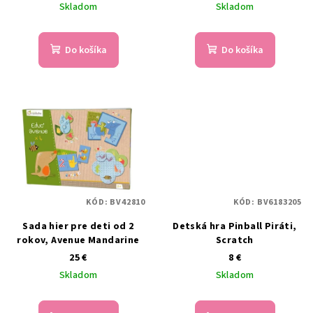
u
Skladom
Skladom
k
t
Do košíka
Do košíka
o
v
KÓD:
BV42810
KÓD:
BV6183205
Sada hier pre deti od 2
Detská hra Pinball Piráti,
rokov, Avenue Mandarine
Scratch
25 €
8 €
Skladom
Skladom