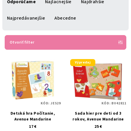
a
Odporúčame
Najlacnejšie
Najdrahšie
d
e
Najpredávanejšie
Abecedne
n
i
e
Otvoriť filter
p
V
r
Výpredaj
ý
o
p
d
i
u
s
k
p
t
KÓD:
JE529
KÓD:
BV42811
r
o
Detská hra Počítanie,
Sada hier pre deti od 3
o
v
Avenue Mandarine
rokov, Avenue Mandarine
d
17 €
25 €