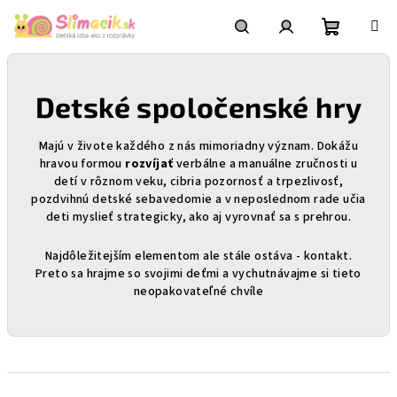
Prejsť
na
obsah
Nákupn
Hľadať
Prihlásenie
Detské spoločenské hry
košík
Majú v živote každého z nás mimoriadny význam. Dokážu
hravou formou
rozvíjať
verbálne a manuálne zručnosti u
detí v rôznom veku, cibria pozornosť a trpezlivosť,
pozdvihnú detské sebavedomie a v neposlednom rade učia
deti myslieť strategicky, ako aj vyrovnať sa s prehrou.
Najdôležitejším elementom ale stále ostáva - kontakt.
Preto sa hrajme so svojimi deťmi a vychutnávajme si tieto
neopakovateľné chvíle