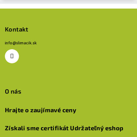
Z
á
p
Kontakt
ä
info
@
slimacik.sk
t
i
e
O nás
Hrajte o zaujímavé ceny
Získali sme certifikát Udržateľný eshop