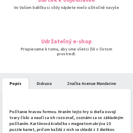
Darček k objednávke
Vo Vašom balíčku si vždy nájdete niečo užitočné navyše
Udržateľný e-shop
Prispievame k tomu, aby sme všetci žili v čistom
prostredí.
Popis
Diskusia
Značka
Avenue Mandarine
Podrobný popis
Počítanie hravou formou. Hraním tejto hry si dieťa osvojí
tvary číslic a naučí sa ich rozoznať, zoznámi sa so základným
počítaním. Kartónová krabička s magnetom ukrýva 10
puzzle kariet, pričom každá z nich sa skladá z 3 dielikov.