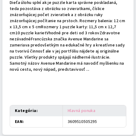
Dieťa úlohu splní ak je puzzle karta správne poskladaná,
teda pozostáva z obrázku so zvieratkami, číslice
znázorňujúcej počet zvieratiek a z obrázku ruky
znázorňujúcej počítanie na prstoch. Rozmery balenia: 12 cm
x 13,5 cm x 5 cmRozmery 1 puzzle karty: 11,5 cm x 12,7
cm10 puzzle karietVhodné pre deti od 3 rokovZdravotne
nezávadnéFrancúzska značka Avenue Mandarine sa
zameriava predovšetkým na edukačné hry a kreatívne sady
na tvorivú činnosť ale v jej portfóliu nájdete aj originálne
puzzle. Všetky produkty spájajú nádherné ilustrácie.
Samotný názov Avenue Mandarine má navodiť myšlienku na
novú cestu, nový nápad, predstavivosť ...
Dodatočné parametre
Kategória
:
Hlavná ponuka
EAN
:
3609510505295