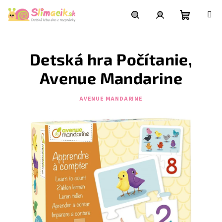
Prejsť
na
obsah
Nákupn
Hľadať
Prihlásenie
Detská hra Počítanie,
košík
Avenue Mandarine
AVENUE MANDARINE