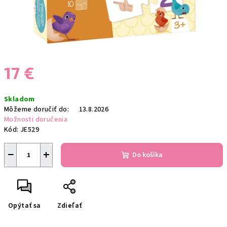
17 €
Jednotková
Skladom
cena:
Môžeme doručiť do:
13.8.2026
Možnosti doručenia
Kód:
JE529
−
+
Do košíka
Opýtať sa
Zdieľať