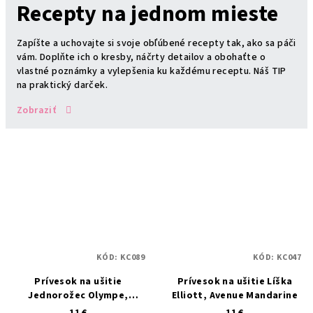
Recepty na jednom mieste
Zapíšte a uchovajte si svoje obľúbené recepty tak, ako sa páči
vám. Doplňte ich o kresby, náčrty detailov a obohaťte o
vlastné poznámky a vylepšenia ku každému receptu. Náš TIP
na praktický darček.
Zobraziť
KÓD:
KC089
KÓD:
KC047
Prívesok na ušitie
Prívesok na ušitie Líška
Jednorožec Olympe,
Elliott, Avenue Mandarine
Avenue Mandarine
11 €
11 €