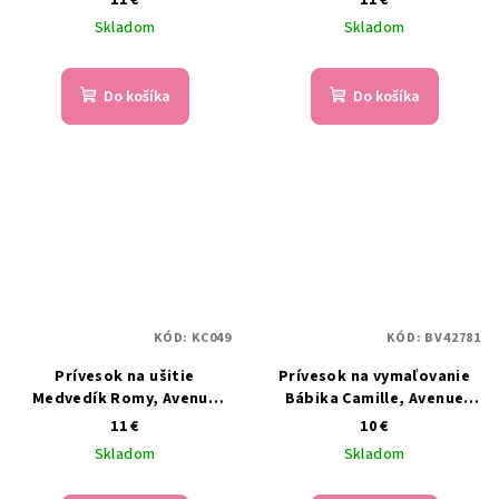
Skladom
Skladom
Do košíka
Do košíka
KÓD:
KC049
KÓD:
BV42781
Prívesok na ušitie
Prívesok na vymaľovanie
Medvedík Romy, Avenue
Bábika Camille, Avenue
Mandarine
Mandarine
11 €
10 €
Skladom
Skladom