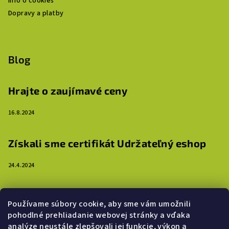
Info o cookies
Dopravy a platby
Blog
Hrajte o zaujímavé ceny
16.8.2024
Získali sme certifikát Udržateľný eshop
24.4.2024
3 dôvody, prečo ozdobiť steny detskej izby
Používame súbory cookie, aby sme vám umožnili
samolepkami
pohodlné prehliadanie webovej stránky a vďaka
analýze neustále zlepšovali jej funkcie, výkon a
16.4.2024