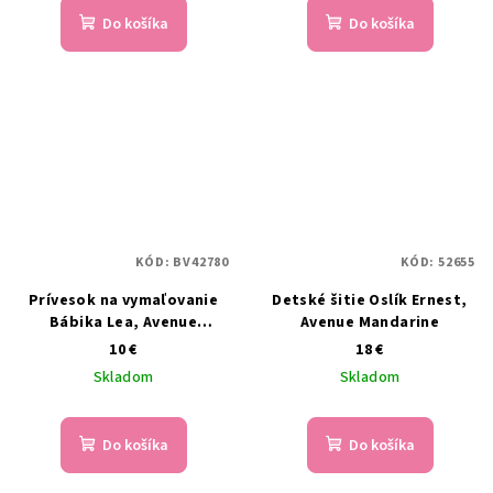
Do košíka
Do košíka
KÓD:
BV42780
KÓD:
52655
Prívesok na vymaľovanie
Detské šitie Oslík Ernest,
Bábika Lea, Avenue
Avenue Mandarine
Mandarine
10 €
18 €
Skladom
Skladom
Do košíka
Do košíka