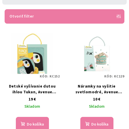
n
i
e
Otvoriť filter
p
V
r
ý
o
p
d
i
u
s
k
p
t
KÓD:
KC152
KÓD:
KC129
r
o
Detské vyšívanie dutou
Náramky na vyšitie
o
v
ihlou Tukan, Avenue
svetlomodré, Avenue
d
Mandarine
Mandarine
19 €
10 €
u
Skladom
Skladom
k
t
Do košíka
Do košíka
o