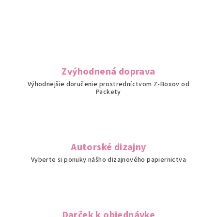
v
l
á
d
a
c
i
Zvýhodnená doprava
e
Výhodnejšie doručenie prostredníctvom Z-Boxov od
p
Packety
r
v
k
y
v
Autorské dizajny
ý
Vyberte si ponuky nášho dizajnového papiernictva
p
i
s
u
Darček k objednávke