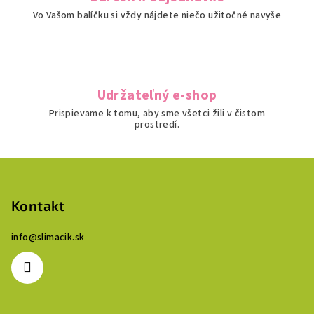
Vo Vašom balíčku si vždy nájdete niečo užitočné navyše
Udržateľný e-shop
Prispievame k tomu, aby sme všetci žili v čistom
prostredí.
Z
á
p
Kontakt
ä
info
@
slimacik.sk
t
i
e