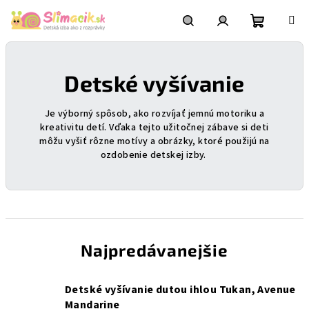
Prejsť
na
obsah
Nákupn
Hľadať
Prihlásenie
Detské vyšívanie
košík
Je výborný spôsob, ako rozvíjať jemnú motoriku a
kreativitu detí. Vďaka tejto užitočnej zábave si deti
môžu
vyšiť rôzne motívy a obrázky, ktoré použijú na
ozdobenie detskej izby.
Najpredávanejšie
Detské vyšívanie dutou ihlou Tukan, Avenue
Mandarine