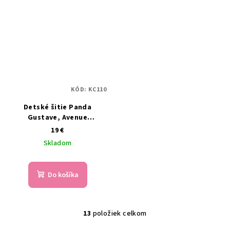
KÓD:
KC110
Detské šitie Panda
Gustave, Avenue
Mandarine
19 €
Skladom
Do košíka
13
položiek celkom
O