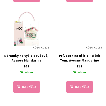
v
KÓD:
KC128
KÓD:
KC087
Náramky na vyšitie ružové,
Prívesok na ušitie Psíček
Avenue Mandarine
Tom, Avenue Mandarine
10 €
11 €
Skladom
Skladom
Do košíka
Do košíka