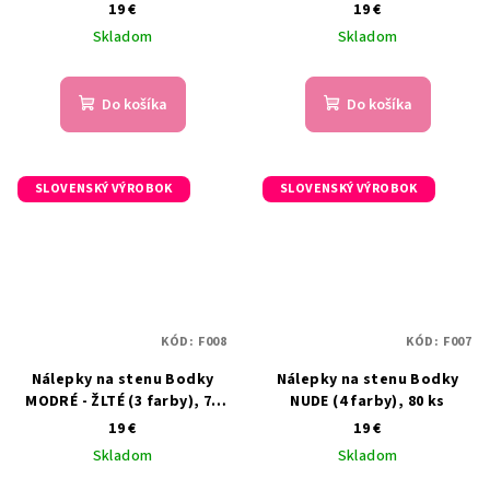
farby), 80 ks
19 €
19 €
Skladom
Skladom
Do košíka
Do košíka
SLOVENSKÝ VÝROBOK
SLOVENSKÝ VÝROBOK
KÓD:
F008
KÓD:
F007
Nálepky na stenu Bodky
Nálepky na stenu Bodky
MODRÉ - ŽLTÉ (3 farby), 75
NUDE (4 farby), 80 ks
ks
19 €
19 €
Skladom
Skladom