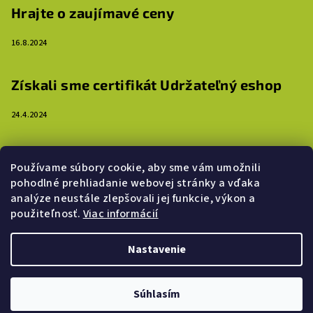
Hrajte o zaujímavé ceny
16.8.2024
Získali sme certifikát Udržateľný eshop
24.4.2024
3 dôvody, prečo ozdobiť steny detskej izby
Používame súbory cookie, aby sme vám umožnili
samolepkami
pohodlné prehliadanie webovej stránky a vďaka
analýze neustále zlepšovali jej funkcie, výkon a
16.4.2024
použiteľnosť.
Viac informácií
Nastavenie
Copyright 2026
Slimáčik
. Všetky práva vyhradené.
Upraviť
nastavenie cookies
Súhlasím
Vytvoril Shoptet