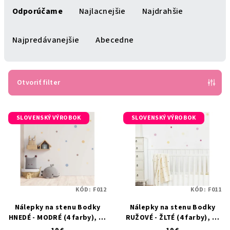
a
Odporúčame
Najlacnejšie
Najdrahšie
d
e
Najpredávanejšie
Abecedne
n
i
e
Otvoriť filter
p
V
r
SLOVENSKÝ VÝROBOK
SLOVENSKÝ VÝROBOK
ý
o
p
d
i
u
s
k
p
t
KÓD:
F012
KÓD:
F011
r
o
Nálepky na stenu Bodky
Nálepky na stenu Bodky
o
v
HNEDÉ - MODRÉ (4 farby), 80
RUŽOVÉ - ŽLTÉ (4 farby), 80
d
ks
ks