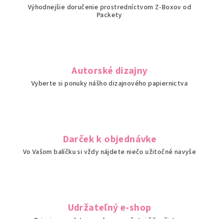
Výhodnejšie doručenie prostredníctvom Z-Boxov od
k
Packety
y
v
ý
p
i
Autorské dizajny
s
Vyberte si ponuky nášho dizajnového papiernictva
u
Darček k objednávke
Vo Vašom balíčku si vždy nájdete niečo užitočné navyše
Udržateľný e-shop