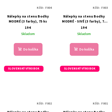
KÓD:
F004
KÓD:
F003
Nálepky na stenu Bodky
Nálepky na stenu Bodky
MODRÉ (3 farby), 75 ks
MODRÉ - SIVÉ (3 farby), 75
ks
19 €
19 €
Skladom
Skladom
Do košíka
Do košíka
SLOVENSKÝ VÝROBOK
SLOVENSKÝ VÝROBOK
KÓD:
F002
KÓD:
F001