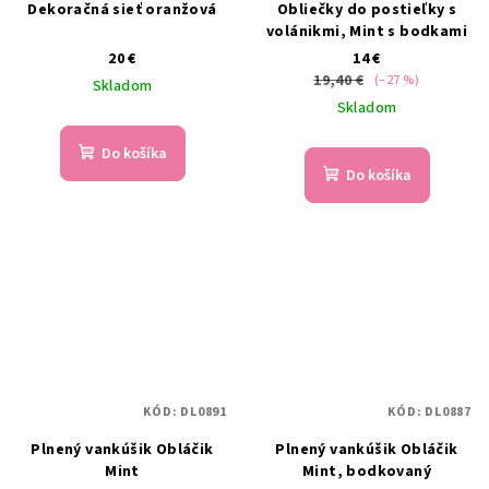
Dekoračná sieť oranžová
Obliečky do postieľky s
volánikmi, Mint s bodkami
20 €
14 €
19,40 €
(–27 %)
Skladom
Skladom
Do košíka
Do košíka
KÓD:
DL0891
KÓD:
DL0887
Plnený vankúšik Obláčik
Plnený vankúšik Obláčik
Mint
Mint, bodkovaný