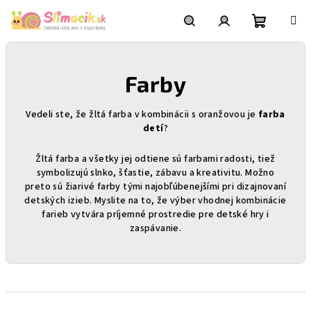
Prejsť
na
obsah
Nákupn
Hľadať
Prihlásenie
Farby
košík
Vedeli ste, že žltá farba v kombinácii s oranžovou je
farba
detí
?
Žltá farba a všetky jej odtiene sú farbami radosti, tiež
symbolizujú slnko, šťastie, zábavu a kreativitu. Možno
preto sú žiarivé farby tými najobľúbenejšími pri dizajnovaní
detských izieb. Myslite na to, že výber vhodnej kombinácie
farieb vytvára príjemné prostredie pre detské hry i
zaspávanie.