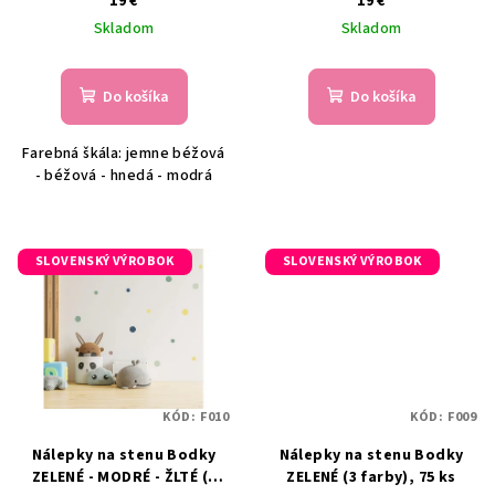
19 €
19 €
u
Skladom
Skladom
k
t
Do košíka
Do košíka
o
v
Farebná škála: jemne béžová
- béžová - hnedá - modrá
SLOVENSKÝ VÝROBOK
SLOVENSKÝ VÝROBOK
KÓD:
F010
KÓD:
F009
Nálepky na stenu Bodky
Nálepky na stenu Bodky
ZELENÉ - MODRÉ - ŽLTÉ (4
ZELENÉ (3 farby), 75 ks