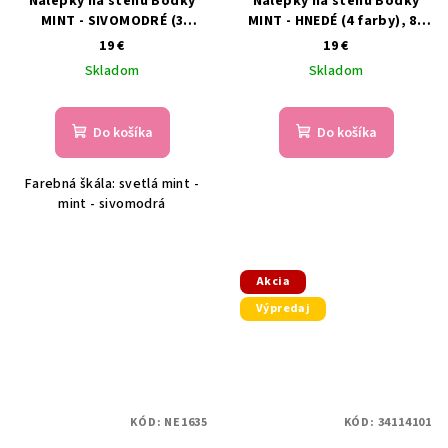
Nálepky na stenu Bodky
Nálepky na stenu Bodky
MINT - SIVOMODRÉ (3
MINT - HNEDÉ (4 farby), 80
farby), 75 ks
ks
19 €
19 €
Skladom
Skladom
Do košíka
Do košíka
Farebná škála: svetlá mint -
mint - sivomodrá
Akcia
Výpredaj
KÓD:
NE1635
KÓD:
34114101