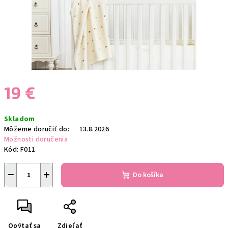
19 €
Jednotková
Skladom
cena:
Môžeme doručiť do:
13.8.2026
Možnosti doručenia
Kód:
F011
−
+
Do košíka
Opýtať sa
Zdieľať