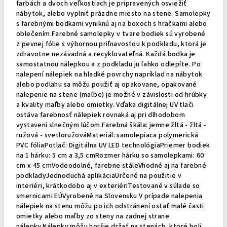
farbách a dvoch veľkostiach je pripravených osviežiť
nábytok, alebo vyplniť prázdne miesto na stene. Samolepky
s farebnými bodkami vyniknú aj na boxoch s hračkami alebo
oblečením.Farebné samolepky v tvare bodiek sú vyrobené
z pevnej fólie s výbornou priľnavosťou k podkladu, ktorá je
zdravotne nezávadná a recyklovateľná. Každá bodka je
samostatnou nálepkou a z podkladu ju ľahko odlepíte. Po
nalepení nálepiek na hladké povrchy napríklad na nábytok
alebo podlahu sa môžu použiť aj opakovane, opakované
nalepenie na stene (maľbe) je možné v závislosti od hrúbky
a kvality maľby alebo omietky. Vďaka digitálnej UV tlači
ostáva farebnosť nálepiek rovnaká aj pri dlhodobom
vystavení slnečným lúčom.Farebná škála: jemne žltá - žltá -
ružová - svetloružováMateriál: samolepiaca polymerická
PVC fóliaPotlač: Digitálna UV LED technológiaPriemer bodiek
na 1 hárku: 5 cm a 3,5 cmRozmer hárku so samolepkami: 60
cm x 45 cmVodeodolné, farebne stáleVhodné aj na farebné
podkladyJednoduchá aplikáciaUrčené na použitie v
interiéri, krátkodobo aj v exteriériTestované v súlade so
smernicami EÚVyrobené na Slovensku V prípade nalepenia
nálepiek na stenu môžu po ich odstránení ostať malé časti
omietky alebo maľby zo steny na zadnej strane
nálepky.Nálepky môžu horšie držať na stenách, ktoré boli