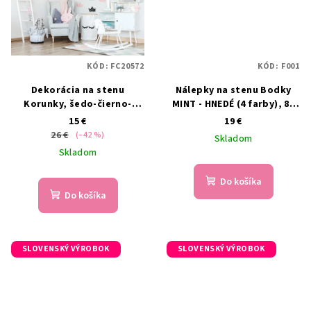
KÓD:
FC20572
KÓD:
F001
Dekorácia na stenu
Nálepky na stenu Bodky
Korunky, šedo-čierno-
MINT - HNEDÉ (4 farby), 80
ružové
ks
15 €
19 €
26 €
(–42 %)
Skladom
Skladom
Do košíka
Do košíka
SLOVENSKÝ VÝROBOK
SLOVENSKÝ VÝROBOK