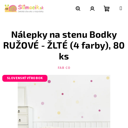
Prejsť
na
obsah
Nákupn
Hľadať
Prihlásenie
Nálepky na stenu Bodky
košík
RUŽOVÉ - ŽLTÉ (4 farby), 80
ks
FAB CO
SLOVENSKÝ VÝROBOK