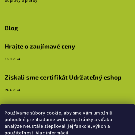
Dopravy a platby
Blog
Hrajte o zaujímavé ceny
16.8.2024
Získali sme certifikát Udržateľný eshop
24.4.2024
3 dôvody, prečo ozdobiť steny detskej izby
Používame súbory cookie, aby sme vám umožnili
samolepkami
pohodlné prehliadanie webovej stránky a vďaka
analýze neustále zlepšovali jej funkcie, výkon a
16.4.2024
použiteľnosť.
Viac informácií