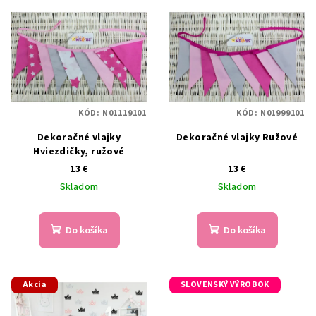
KÓD:
N01119101
KÓD:
N01999101
Dekoračné vlajky
Dekoračné vlajky Ružové
Hviezdičky, ružové
13 €
13 €
Skladom
Skladom
Do košíka
Do košíka
Akcia
SLOVENSKÝ VÝROBOK