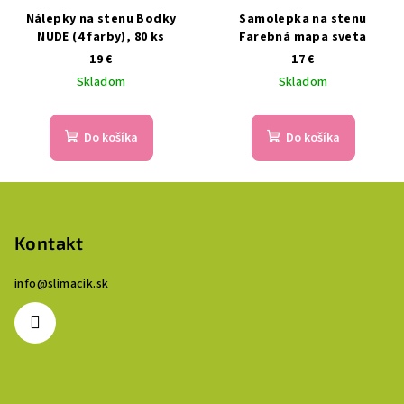
Nálepky na stenu Bodky
Samolepka na stenu
NUDE (4 farby), 80 ks
Farebná mapa sveta
19 €
17 €
Skladom
Skladom
Do košíka
Do košíka
Z
á
p
Kontakt
ä
info
@
slimacik.sk
t
i
e