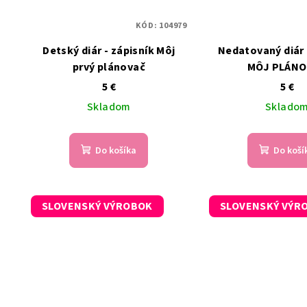
KÓD:
104979
Detský diár - zápisník Môj
Nedatovaný diár 
prvý plánovač
MÔJ PLÁNO
5 €
5 €
Skladom
Sklado
Do košíka
Do koší
SLOVENSKÝ VÝROBOK
SLOVENSKÝ VÝR