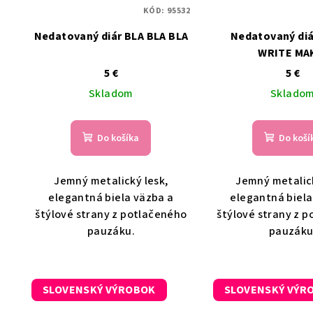
KÓD:
95532
Nedatovaný diár BLA BLA BLA
Nedatovaný di
WRITE MA
5 €
5 €
Skladom
Sklado
Do košíka
Do koší
Jemný metalický lesk,
Jemný metalick
elegantná biela väzba a
elegantná biela
štýlové strany z potlačeného
štýlové strany z 
pauzáku.
pauzáku
SLOVENSKÝ VÝROBOK
SLOVENSKÝ VÝR