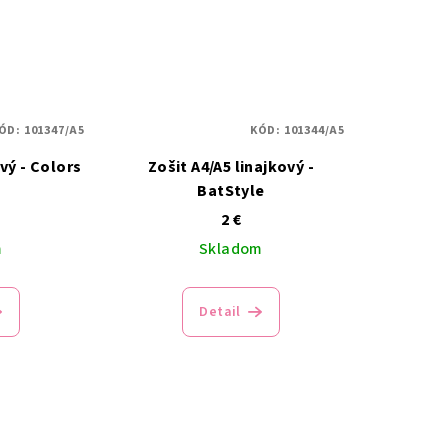
ÓD:
101347/A5
KÓD:
101344/A5
ový - Colors
Zošit A4/A5 linajkový -
BatStyle
2 €
m
Skladom
Detail