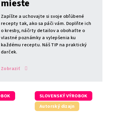
mieste
Zapíšte a uchovajte si svoje obľúbené
recepty tak, ako sa páči vám. Doplňte ich
o kresby, náčrty detailov a obohaťte o
vlastné poznámky a vylepšenia ku
každému receptu. Náš TIP na praktický
darček.
Zobraziť
OBOK
SLOVENSKÝ VÝROBOK
Autorský dizajn