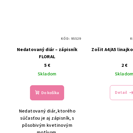
KÓD:
95529
K
Nedatovaný diár – zápisník
Zošit A4/A5 linajk
FLORAL
5 €
2 €
Skladom
Sklado
Detail
Do košíka
Nedatovaný diár, ktorého
súčasťou je aj zápisník, s
pôsobivým kvetinovým
motívom.