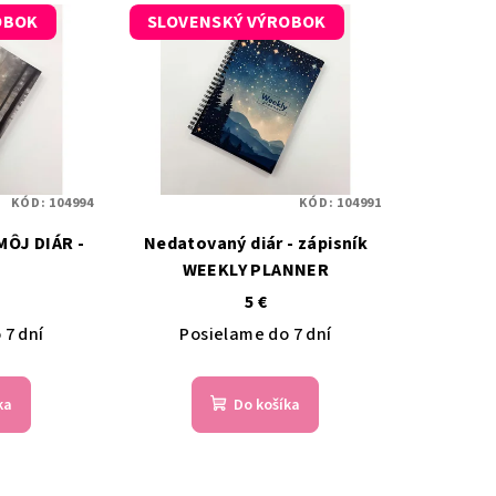
OBOK
SLOVENSKÝ VÝROBOK
KÓD:
104994
KÓD:
104991
MÔJ DIÁR -
Nedatovaný diár - zápisník
WEEKLY PLANNER
5 €
 7 dní
Posielame do 7 dní
ka
Do košíka