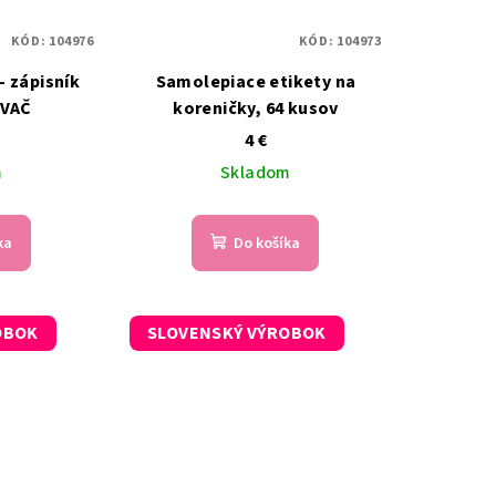
KÓD:
104976
KÓD:
104973
- zápisník
Samolepiace etikety na
VAČ
koreničky, 64 kusov
4 €
m
Skladom
ka
Do košíka
OBOK
SLOVENSKÝ VÝROBOK