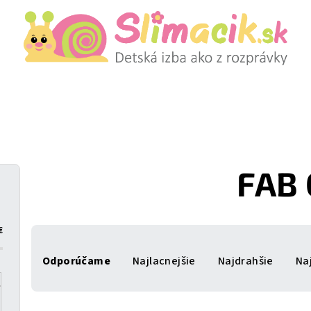
FAB 
€
R
Odporúčame
Najlacnejšie
Najdrahšie
Na
a
d