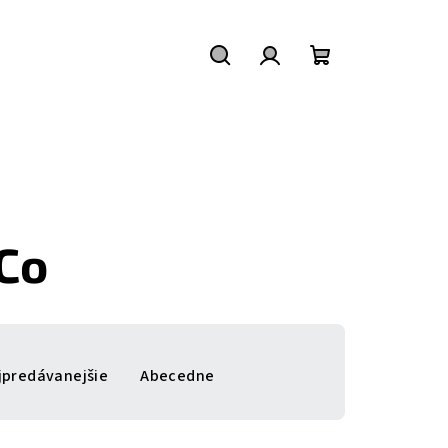
Hľadať
Prihlásenie
Nákupný
košík
Co
jpredávanejšie
Abecedne