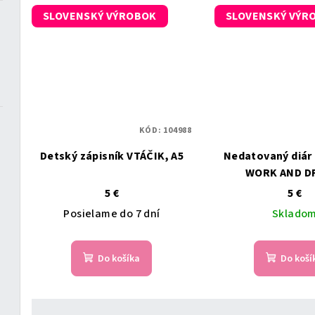
o
v
SLOVENSKÝ VÝROBOK
SLOVENSKÝ VÝR
v
KÓD:
104988
Detský zápisník VTÁČIK, A5
Nedatovaný diár 
WORK AND D
5 €
5 €
Posielame do 7 dní
Sklado
Do košíka
Do koší