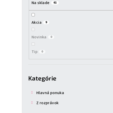
Na sklade
61
a
n
Akcia
9
e
l
Novinka
0
Tip
0
Preskočiť
kategórie
Kategórie
Hlavná ponuka
Z rozprávok