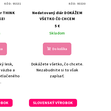
KÓD:
95531
KÓD:
95530
ár THINK
Nedatovaný diár DOKÁŽEM
KE!
VŠETKO ČO CHCEM
5 €
m
Skladom
ka
Do košíka
ý lesk,
Dokážete všetko, čo chcete.
 väzba a
Nezabudnite si to však
potlačeného
zapísať.
.
OBOK
SLOVENSKÝ VÝROBOK