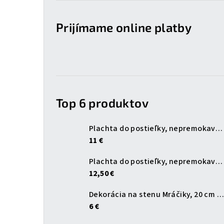
Prijímame online platby
Top 6 produktov
Plachta do postieľky, nepremokavá, biela, 120x60 cm
11 €
Plachta do postieľky, nepremokavá, biela, 140x70 cm
12,50 €
Dekorácia na stenu Mráčiky, 20 cm (sada 3 ks)
6 €