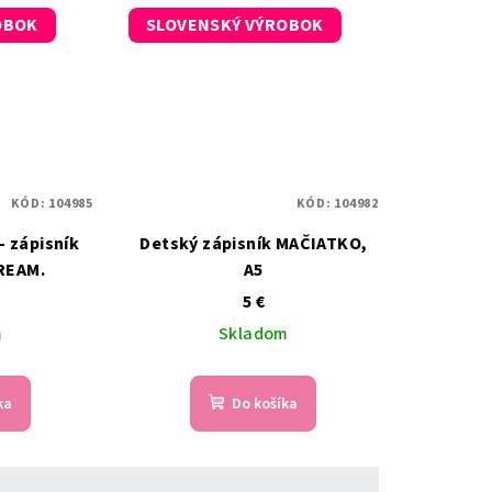
OBOK
SLOVENSKÝ VÝROBOK
KÓD:
104985
KÓD:
104982
- zápisník
Detský zápisník MAČIATKO,
REAM.
A5
5 €
m
Skladom
ka
Do košíka