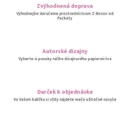
i
Zvýhodnená doprava
e
Výhodnejšie doručenie prostredníctvom Z-Boxov od
p
Packety
r
v
k
y
v
Autorské dizajny
ý
Vyberte si ponuky nášho dizajnového papiernictva
p
i
s
u
Darček k objednávke
Vo Vašom balíčku si vždy nájdete niečo užitočné navyše