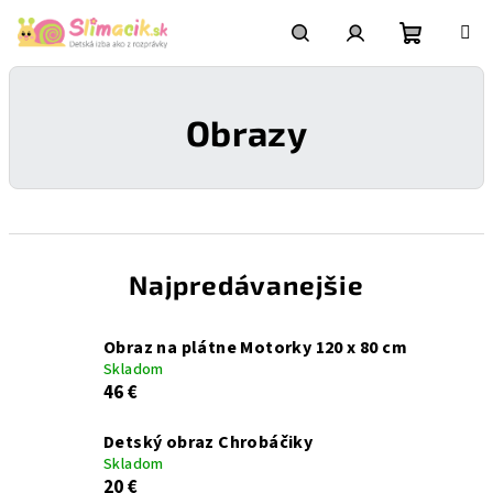
Prejsť
na
obsah
Nákupn
Hľadať
Prihlásenie
Obrazy
košík
Najpredávanejšie
Obraz na plátne Motorky 120 x 80 cm
Skladom
46 €
Detský obraz Chrobáčiky
Skladom
20 €