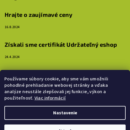
Hrajte o zaujímavé ceny
16.8.2024
Získali sme certifikát Udržateľný eshop
24.4.2024
3 dôvody, prečo ozdobiť steny detskej izby
Používame súbory cookie, aby sme vám umožnili
samolepkami
pohodlné prehliadanie webovej stránky a vďaka
analýze neustále zlepšovali jej funkcie, výkon a
16.4.2024
použiteľnosť.
Viac informácií
Nastavenie
Copyright 2026
Slimáčik
. Všetky práva vyhradené.
Upraviť
nastavenie cookies