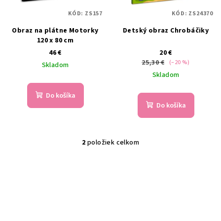
p
t
KÓD:
ZS157
KÓD:
ZS24370
r
o
Obraz na plátne Motorky
Detský obraz Chrobáčiky
o
v
120 x 80 cm
d
46 €
20 €
u
25,30 €
(–20 %)
Skladom
k
Skladom
t
Do košíka
o
Do košíka
v
2
položiek celkom
O
v
l
á
d
a
c