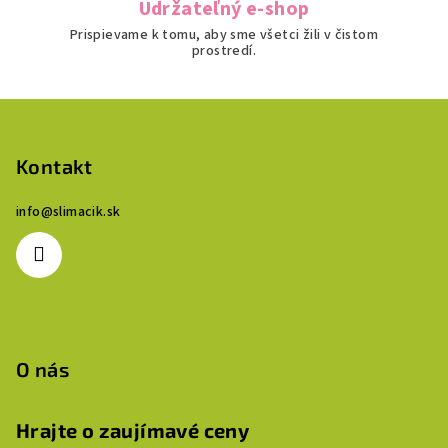
Udržateľný e-shop
Prispievame k tomu, aby sme všetci žili v čistom
prostredí.
Z
á
p
Kontakt
ä
info
@
slimacik.sk
t
i
e
O nás
Hrajte o zaujímavé ceny