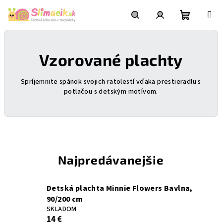
Prejsť
na
obsah
Nákupn
Hľadať
Prihlásenie
Vzorované plachty
košík
Spríjemnite spánok svojich ratolestí vďaka prestieradlu s
potlačou s detským motívom.
Najpredávanejšie
Detská plachta Minnie Flowers Bavlna,
90/200 cm
SKLADOM
14 €