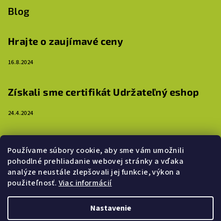
Blog
Hrajte o zaujímavé ceny
16.8.2024
Získali sme certifikát Udržateľný eshop
24.4.2024
3 dôvody, prečo ozdobiť steny detskej izby
Používame súbory cookie, aby sme vám umožnili
samolepkami
pohodlné prehliadanie webovej stránky a vďaka
analýze neustále zlepšovali jej funkcie, výkon a
16.4.2024
použiteľnosť.
Viac informácií
Nastavenie