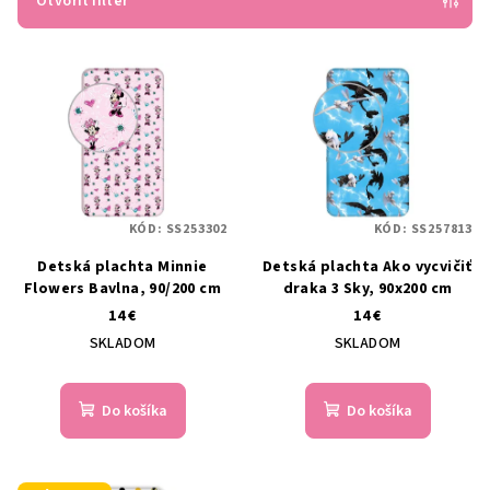
e
Otvoriť filter
p
V
r
ý
o
p
d
i
u
s
k
p
t
KÓD:
SS253302
KÓD:
SS257813
r
o
Detská plachta Minnie
Detská plachta Ako vycvičiť
o
v
Flowers Bavlna, 90/200 cm
draka 3 Sky, 90x200 cm
d
14 €
14 €
u
SKLADOM
SKLADOM
k
t
Do košíka
Do košíka
o
v