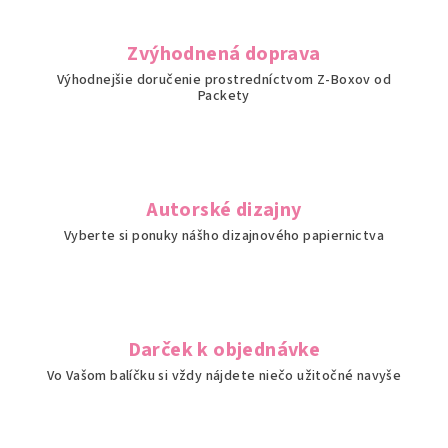
c
i
Zvýhodnená doprava
e
Výhodnejšie doručenie prostredníctvom Z-Boxov od
p
Packety
r
v
k
y
v
Autorské dizajny
ý
Vyberte si ponuky nášho dizajnového papiernictva
p
i
s
u
Darček k objednávke
Vo Vašom balíčku si vždy nájdete niečo užitočné navyše