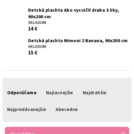
Detská plachta Ako vycvičiť draka 3 Sky,
90x200 cm
SKLADOM
14 €
Detská plachta Mimoni 2 Banana, 90x200 cm
SKLADOM
15 €
R
a
Odporúčame
Najlacnejšie
Najdrahšie
d
e
Najpredávanejšie
Abecedne
n
i