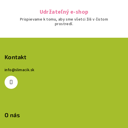
Udržateľný e-shop
Prispievame k tomu, aby sme všetci žili v čistom
prostredí.
Z
á
p
Kontakt
ä
info
@
slimacik.sk
t
i
e
O nás