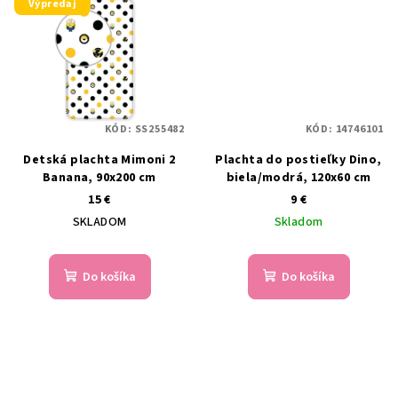
Výpredaj
KÓD:
SS255482
KÓD:
14746101
Detská plachta Mimoni 2
Plachta do postieľky Dino,
Banana, 90x200 cm
biela/modrá, 120x60 cm
15 €
9 €
SKLADOM
Skladom
Do košíka
Do košíka