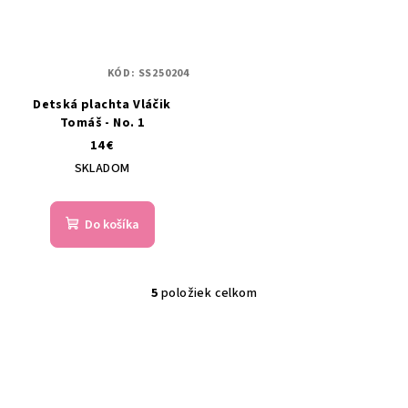
KÓD:
SS250204
Detská plachta Vláčik
Tomáš - No. 1
14 €
SKLADOM
Do košíka
5
položiek celkom
O
v
l
á
d
a