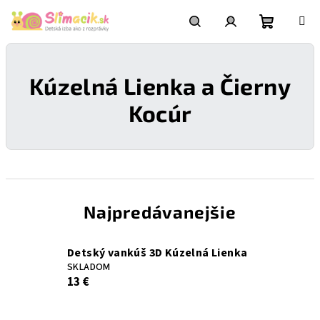
Prejsť
na
obsah
Nákupn
Hľadať
Prihlásenie
Kúzelná Lienka a Čierny
košík
Kocúr
Najpredávanejšie
Detský vankúš 3D Kúzelná Lienka
SKLADOM
13 €