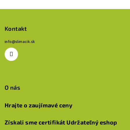
Z
á
p
Kontakt
ä
info
@
slimacik.sk
t
i
e
O nás
Hrajte o zaujímavé ceny
Získali sme certifikát Udržateľný eshop