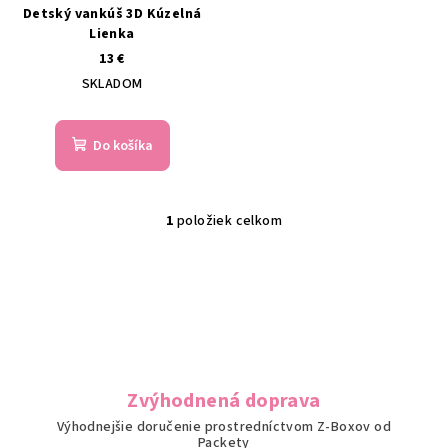
Detský vankúš 3D Kúzelná
o
v
Lienka
d
13 €
u
SKLADOM
k
t
Do košíka
o
v
1
položiek celkom
O
v
l
á
d
a
c
i
Zvýhodnená doprava
e
Výhodnejšie doručenie prostredníctvom Z-Boxov od
p
Packety