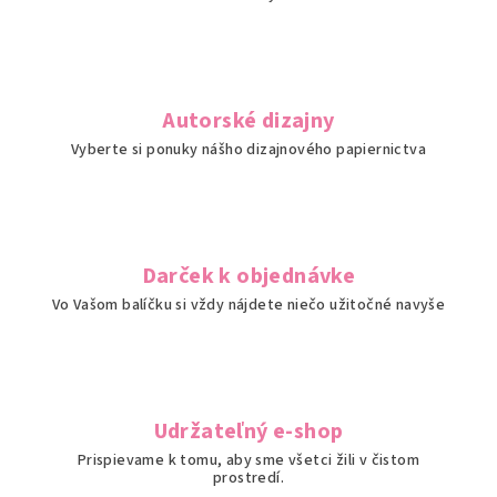
r
v
k
y
v
Autorské dizajny
ý
Vyberte si ponuky nášho dizajnového papiernictva
p
i
s
u
Darček k objednávke
Vo Vašom balíčku si vždy nájdete niečo užitočné navyše
Udržateľný e-shop
Prispievame k tomu, aby sme všetci žili v čistom
prostredí.