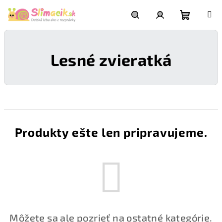
Prejsť
na
obsah
Nákupn
Hľadať
Prihlásenie
Lesné zvieratká
košík
Produkty ešte len pripravujeme.
Môžete sa ale pozrieť na ostatné kategórie.