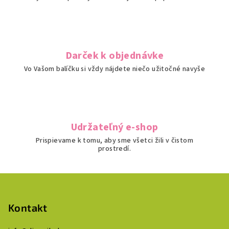
Darček k objednávke
Vo Vašom balíčku si vždy nájdete niečo užitočné navyše
Udržateľný e-shop
Prispievame k tomu, aby sme všetci žili v čistom
prostredí.
Z
á
p
Kontakt
ä