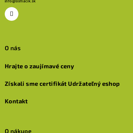
info
@
slimacik.sk
t
i
e
O nás
Hrajte o zaujímavé ceny
Získali sme certifikát Udržateľný eshop
Kontakt
O nákupe