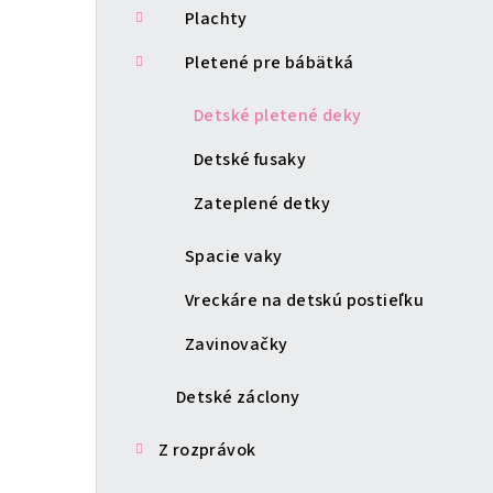
Plachty
Pletené pre bábätká
Detské pletené deky
Detské fusaky
Zateplené detky
Spacie vaky
Vreckáre na detskú postieľku
Zavinovačky
Detské záclony
Z rozprávok