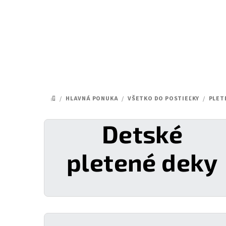
Prejsť
na
obsah
/
HLAVNÁ PONUKA
/
VŠETKO DO POSTIEĽKY
/
PLET
DOMOV
Detské
pletené deky
B