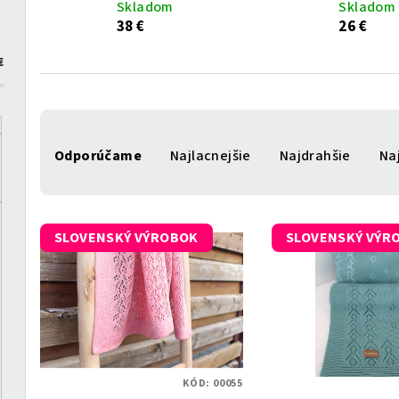
Skladom
Skladom
38 €
26 €
€
R
Odporúčame
Najlacnejšie
Najdrahšie
Na
a
d
V
e
SLOVENSKÝ VÝROBOK
SLOVENSKÝ VÝR
ý
n
p
i
i
e
s
p
KÓD:
00055
p