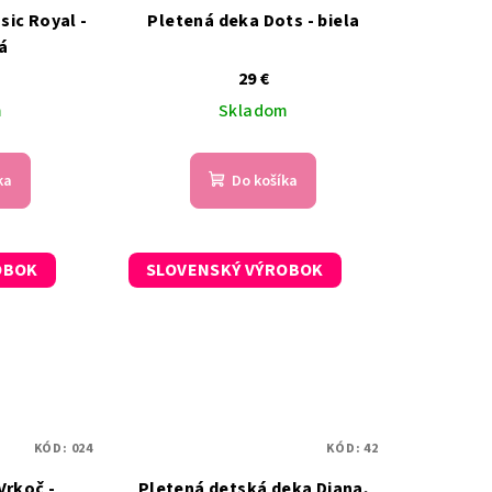
sic Royal -
Pletená deka Dots - biela
á
29 €
m
Skladom
ka
Do košíka
OBOK
SLOVENSKÝ VÝROBOK
KÓD:
024
KÓD:
42
Vrkoč -
Pletená detská deka Diana,