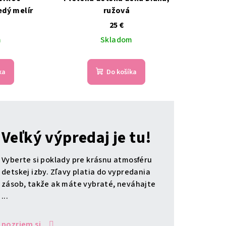
dý melír
ružová
25 €
m
Skladom
ka
Do košíka
Veľký výpredaj je tu!
Vyberte si poklady pre krásnu atmosféru
detskej izby. Zľavy platia do vypredania
zásob, takže ak máte vybraté, neváhajte
...
pozriem si