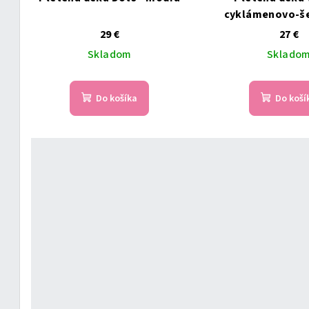
cyklámenovo-še
29 €
27 €
Skladom
Sklado
Do košíka
Do koší