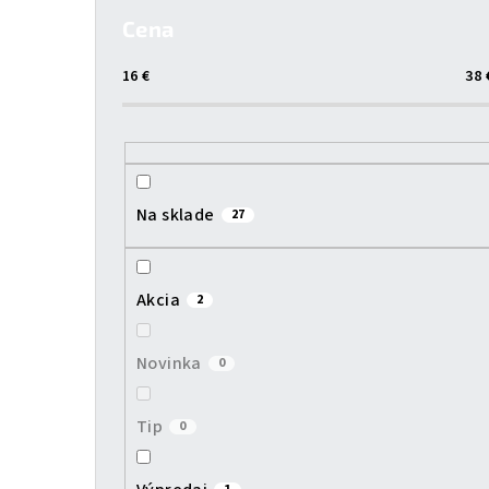
o
Cena
č
16
€
38
n
ý
p
Na sklade
27
a
n
Akcia
2
e
l
Novinka
0
Tip
0