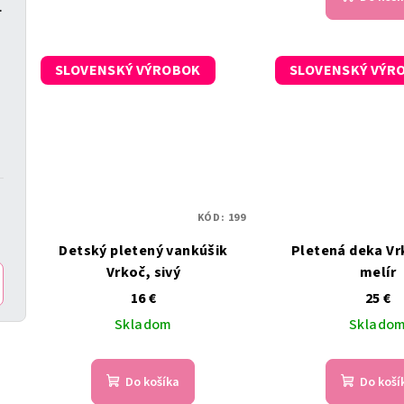
 nožičky
SLOVENSKÝ VÝROBOK
SLOVENSKÝ VÝR
KÓD:
199
Detský pletený vankúšik
Pletená deka Vrk
Vrkoč, sivý
melír
16 €
25 €
Skladom
Sklado
Do košíka
Do koší