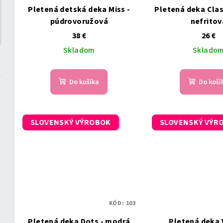
r
Pletená detská deka Miss -
Pletená deka Clas
r
o
púdrovoružová
nefritov
o
38 €
26 €
d
Skladom
Sklado
d
u
u
k
Do košíka
Do koší
k
t
t
o
SLOVENSKÝ VÝROBOK
SLOVENSKÝ VÝR
o
v
v
KÓD:
103
Pletená deka Dots - modrá
Pletená deka 