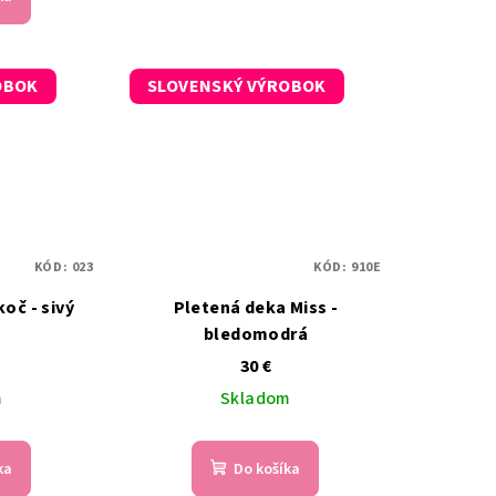
OBOK
SLOVENSKÝ VÝROBOK
KÓD:
023
KÓD:
910E
oč - sivý
Pletená deka Miss -
bledomodrá
30 €
m
Skladom
ka
Do košíka