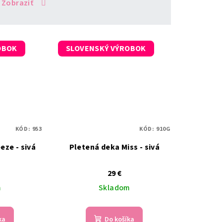
Zobraziť
OBOK
SLOVENSKÝ VÝROBOK
KÓD:
953
KÓD:
910G
eze - sivá
Pletená deka Miss - sivá
29 €
m
Skladom
ka
Do košíka