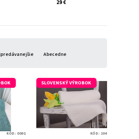
29 €
jpredávanejšie
Abecedne
OBOK
SLOVENSKÝ VÝROBOK
KÓD:
008G
KÓD:
104