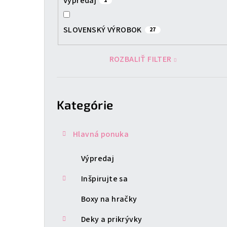
Výpredaj
1
SLOVENSKÝ VÝROBOK
27
ROZBALIŤ FILTER
Preskočiť
kategórie
Kategórie
Hlavná ponuka
Výpredaj
Inšpirujte sa
Boxy na hračky
Deky a prikrývky