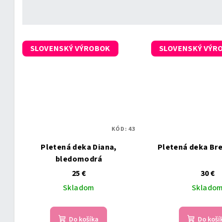
SLOVENSKÝ VÝROBOK
SLOVENSKÝ VÝR
KÓD:
43
Pletená deka Diana,
Pletená deka Bre
bledomodrá
25 €
30 €
Skladom
Sklado
Do košíka
Do koší