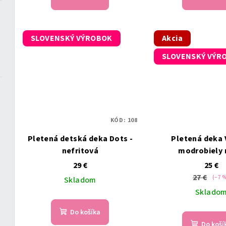
SLOVENSKÝ VÝROBOK
Akcia
SLOVENSKÝ VÝR
KÓD:
108
Pletená detská deka Dots -
Pletená deka 
nefritová
modrobiely 
29 €
25 €
27 €
(–7 
Skladom
Sklado
Do košíka
Do koší