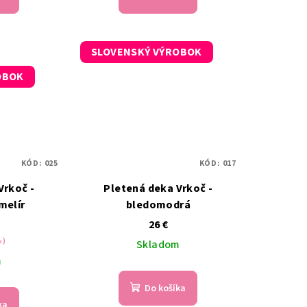
SLOVENSKÝ VÝROBOK
OBOK
KÓD:
025
KÓD:
017
Vrkoč -
Pletená deka Vrkoč -
melír
bledomodrá
26 €
%)
Skladom
m
Do košíka
ka