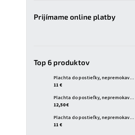
Prijímame online platby
Top 6 produktov
Plachta do postieľky, nepremokavá, biela, 120x60 cm
11 €
Plachta do postieľky, nepremokavá, biela, 140x70 cm
12,50 €
Plachta do postieľky, nepremokavá, modrá, 120x60 cm
11 €