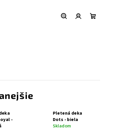
Hľadať
Prihlásenie
Nákupný
košík
anejšie
 deka
Pletená deka
oyal -
Dots - biela
á
Skladom