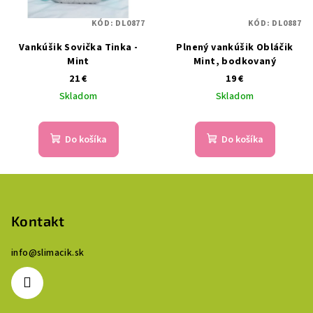
KÓD:
DL0877
KÓD:
DL0887
Vankúšik Sovička Tinka -
Plnený vankúšik Obláčik
Mint
Mint, bodkovaný
21 €
19 €
Skladom
Skladom
Do košíka
Do košíka
Z
á
p
Kontakt
ä
info
@
slimacik.sk
t
i
e