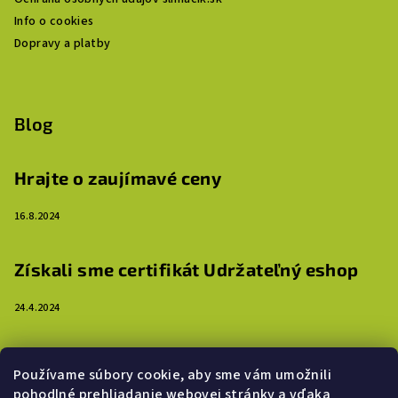
Info o cookies
Dopravy a platby
Blog
Hrajte o zaujímavé ceny
16.8.2024
Získali sme certifikát Udržateľný eshop
24.4.2024
3 dôvody, prečo ozdobiť steny detskej izby
Používame súbory cookie, aby sme vám umožnili
samolepkami
pohodlné prehliadanie webovej stránky a vďaka