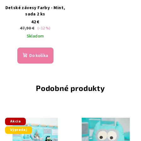
Detské závesy Farby - Mint,
sada 2 ks
42 €
47,90 €
(–12 %)
Skladom
Do košíka
Podobné produkty
Akcia
Výpredaj