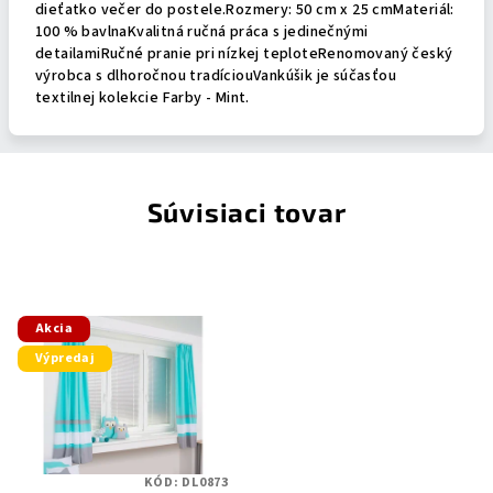
dieťatko večer do postele.Rozmery: 50 cm x 25 cmMateriál:
100 % bavlnaKvalitná ručná práca s jedinečnými
detailamiRučné pranie pri nízkej teploteRenomovaný český
výrobca s dlhoročnou tradíciouVankúšik je súčasťou
textilnej kolekcie Farby - Mint.
Súvisiaci tovar
Akcia
Výpredaj
KÓD:
DL0873