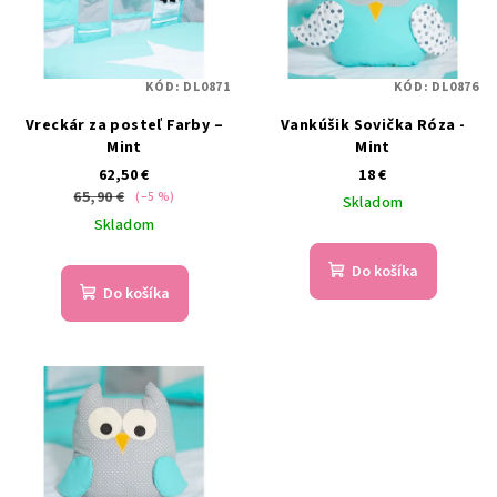
KÓD:
DL0871
KÓD:
DL0876
Vreckár za posteľ Farby –
Vankúšik Sovička Róza -
Mint
Mint
62,50 €
18 €
65,90 €
(–5 %)
Skladom
Skladom
Do košíka
Do košíka