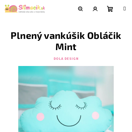
Prejsť
na
obsah
Nákupn
Hľadať
Prihlásenie
Plnený vankúšik Obláčik
košík
Mint
DOLA DESIGN