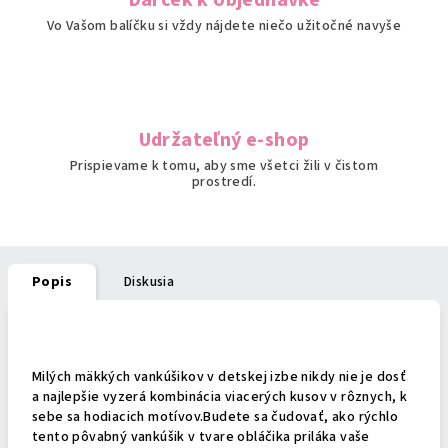
Darček k objednávke
Vo Vašom balíčku si vždy nájdete niečo užitočné navyše
Udržateľný e-shop
Prispievame k tomu, aby sme všetci žili v čistom
prostredí.
Popis
Diskusia
Podrobný popis
Milých mäkkých vankúšikov v detskej izbe nikdy nie je dosť
a najlepšie vyzerá kombinácia viacerých kusov v rôznych, k
sebe sa hodiacich motívov.Budete sa čudovať, ako rýchlo
tento pôvabný vankúšik v tvare obláčika priláka vaše