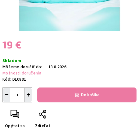
19 €
Jednotková
Skladom
cena:
Môžeme doručiť do:
13.8.2026
Možnosti doručenia
Kód:
DL0891
−
+
Do košíka
Opýtať sa
Zdieľať