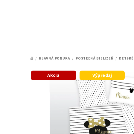
Prejsť
na
obsah
/
HLAVNÁ PONUKA
/
POSTEĽNÁ BIELIZEŇ
/
DETSKÉ
DOMOV
Akcia
Výpredaj