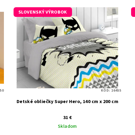
SLOVENSKÝ VÝROBOK
50
KÓD:
16455
Detské obliečky Super Hero, 140 cm x 200 cm
31 €
Skladom