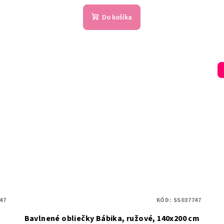
Do košíka
47
KÓD:
SS037747
Bavlnené obliečky Bábika, ružové, 140x200 cm