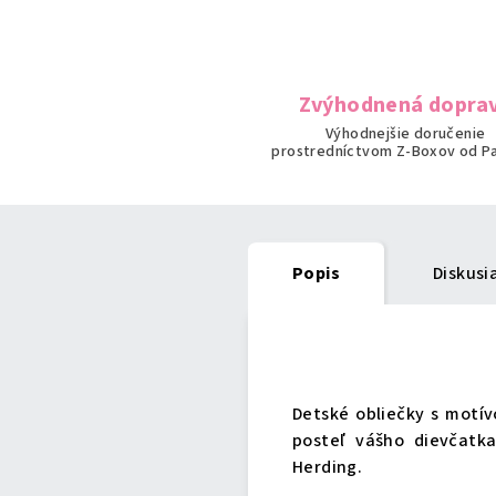
Zvýhodnená dopra
Výhodnejšie doručenie
prostredníctvom Z-Boxov od P
Popis
Diskusi
Podrobný popis
Detské obliečky s motí
posteľ vášho dievčatk
Herding.