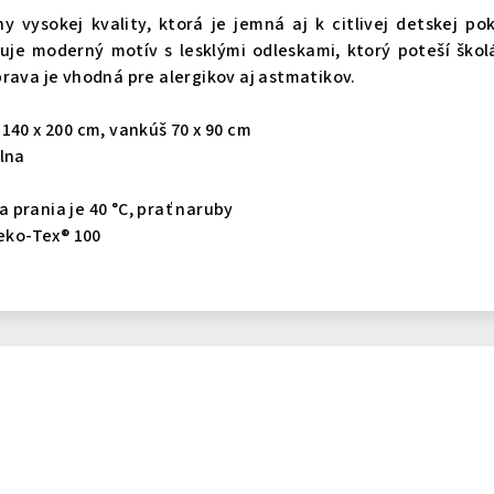
y vysokej kvality, ktorá je jemná aj k citlivej detskej po
je moderný motív s lesklými odleskami, ktorý poteší škol
rava je vhodná pre alergikov aj astmatikov.
140 x 200 cm, vankúš 70 x 90 cm
vlna
prania je 40 °C, prať naruby
Oeko-Tex® 100