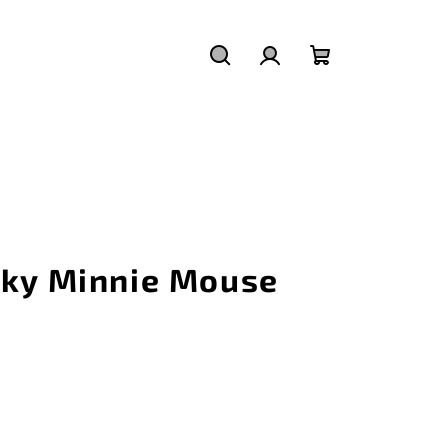
Hľadať
Prihlásenie
Nákupný
košík
čky Minnie Mouse