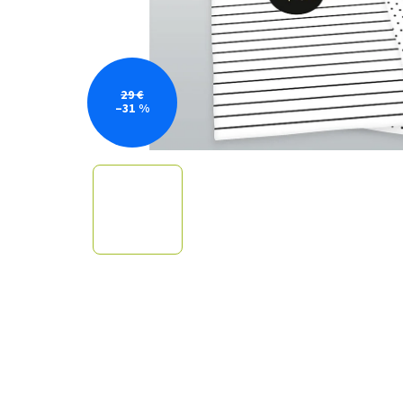
29 €
–31 %