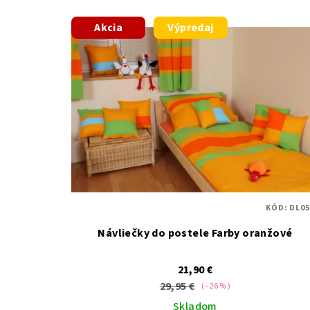
Akcia
Výpredaj
KÓD:
DL05
Návliečky do postele Farby oranžové
21,90 €
29,95 €
(–26 %)
Skladom