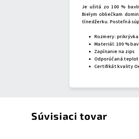
Je ušitá zo 100 % bavln
Bielym obliečkam dominu
tínedžerku. Posteľná súp
Rozmery: prikrývka 
Materiál: 100 % ba
Zapínanie na zips
Odporúčaná teplota 
Certifikát kvality 
Súvisiaci tovar