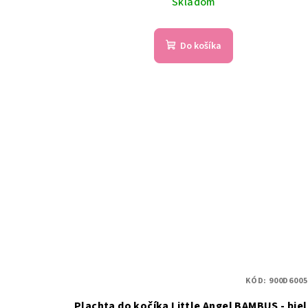
Skladom
Do košíka
KÓD:
900D6005
Plachta do kočíka Little Angel BAMBUS - bie