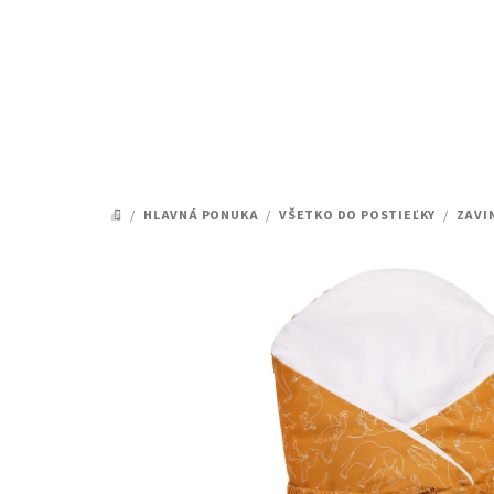
Prejsť
na
obsah
/
HLAVNÁ PONUKA
/
VŠETKO DO POSTIEĽKY
/
ZAVI
DOMOV