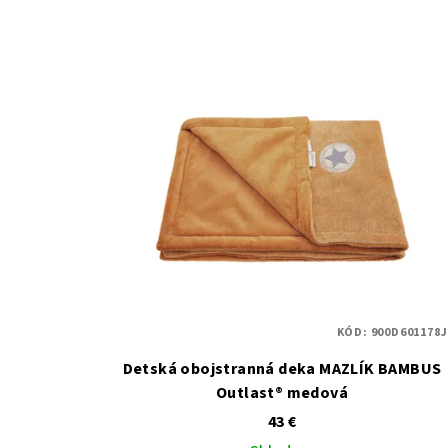
KÓD:
900D601178J
Detská obojstranná deka MAZLÍK BAMBUS
Outlast® medová
43 €