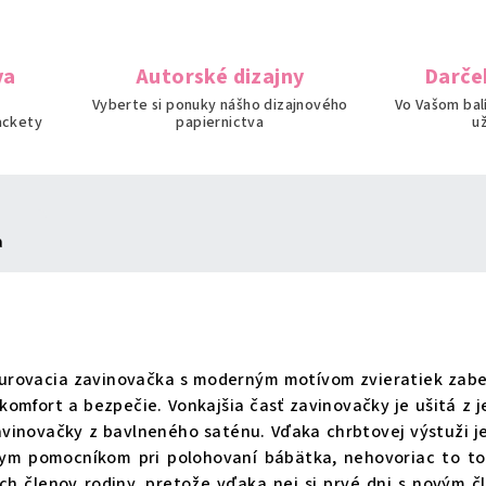
va
Autorské dizajny
Darče
Vyberte si ponuky nášho dizajnového
Vo Vašom bal
ackety
papiernictva
u
a
nurovacia zavinovačka s moderným motívom zvieratiek zab
omfort a bezpečie. Vonkajšia časť zavinovačky je ušitá z 
avinovačky z bavlneného saténu. Vďaka chrbtovej výstuži j
nym pomocníkom pri polohovaní bábätka, nehovoriac to t
ých členov rodiny, pretože vďaka nej si prvé dni s novým 