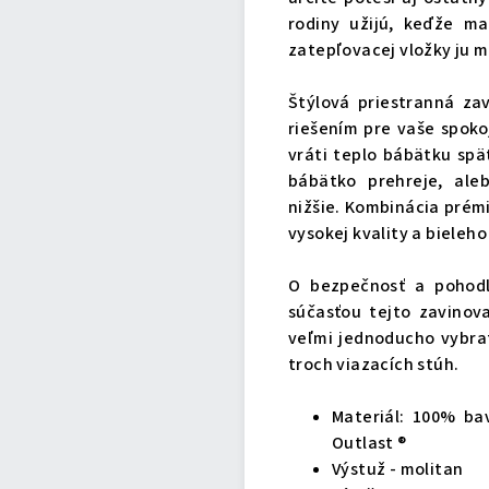
rodiny užijú, keďže m
zatepľovacej vložky ju m
Štýlová priestranná za
riešením pre vaše spoko
vráti teplo bábätku spä
bábätko prehreje, al
nižšie. Kombinácia prém
vysokej kvality a biele
O bezpečnosť a pohodl
súčasťou tejto zavinov
veľmi jednoducho vybra
troch viazacích stúh.
Materiál: 100% ba
Outlast ®
Výstuž - molitan