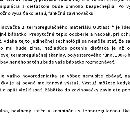
anipulácia s dieťatkom bude omnoho bezpečnejšia. Po vy
ožno využiť ako letnú, funkčnú zavinovačku.
vinovačka z termoregulačného materiálu Outlast ® je id
jné bábätko. Prebytočné teplo odoberie a naopak, pri och
ť. Vďaka tejto jedinečnej technológii sa nemôže stať, že s
ebo mu bude zima. Nežiadúce potenie dieťatka je až 
iovej termoregulačnej tkaniny, polyesterového rúna, 100% 
ho bavlneného saténu bude vaše bábätko rozmaznávať.
ie vášho novorodeniatka sa vôbec nemusíte obávať, na
ačky je aj pevná molitanová výstuž. Výstuž môžete kedy
ť a opäť vložiť späť. Bábätko do zavinovačky zaviniete p
vlna, bavlnený satén v kombinácii s termoregulačnou tk