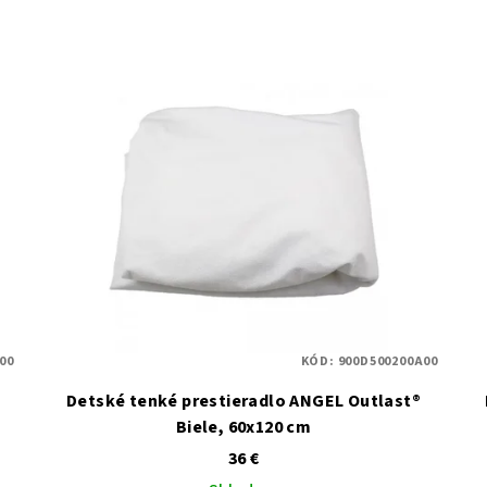
00
KÓD:
900D500200A00
Detské tenké prestieradlo ANGEL Outlast®
Biele, 60x120 cm
36 €