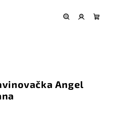
Hľadať
Prihlásenie
Nákupný
košík
avinovačka Angel
ana