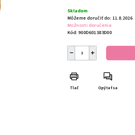
Jednotková
cena:
Skladom
Môžeme doručiť do:
11.8.2026
Možnosti doručenia
Kód:
900D601383D00
−
+
Tlač
Opýtať sa