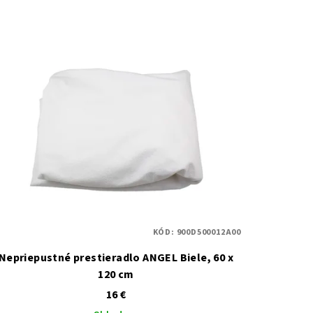
KÓD:
900D500012A00
Nepriepustné prestieradlo ANGEL Biele, 60 x
120 cm
16 €