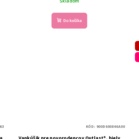
Skladom
Do košíka
63
KÓD:
900D600846A00
la
Vankúšik pre novorodencov Outlast®, biely