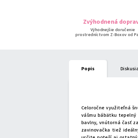
Zvýhodnená dopra
Výhodnejšie doručenie
prostredníctvom Z-Boxov od P
Popis
Diskusi
Podrobný popis
Celoročne využiteľná š
vášmu bábätku tepelný k
bavlny, vnútorná časť z
zavinovačka tiež ideál
určite poteší aj ostatn