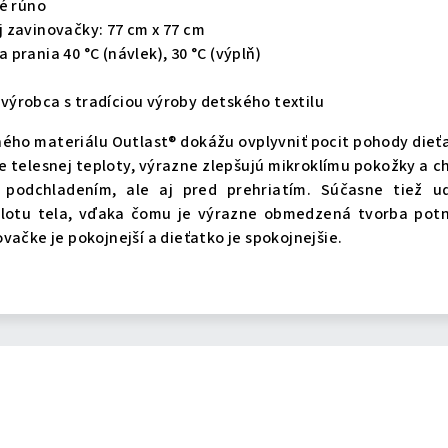
vé rúno
 zavinovačky: 77 cm x 77 cm
prania 40 °C (návlek), 30 °C (výplň)
ýrobca s tradíciou výroby detského textilu
ého materiálu Outlast® dokážu ovplyvniť pocit pohody dieť
 telesnej teploty, výrazne zlepšujú mikroklímu pokožky a c
 podchladením, ale aj pred prehriatím. Súčasne tiež ud
plotu tela, vďaka čomu je výrazne obmedzená tvorba potn
vačke je pokojnejší a dieťatko je spokojnejšie.