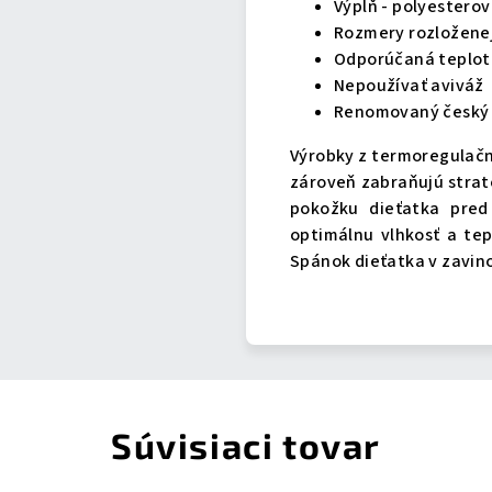
Výplň - polyestero
Rozmery rozloženej
Odporúčaná teplota 
Nepoužívať aviváž
Renomovaný český v
Výrobky z termoregulačn
zároveň zabraňujú strate
pokožku dieťatka pred
optimálnu vlhkosť a te
Spánok dieťatka v zavino
Súvisiaci tovar