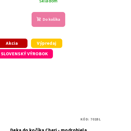
Skladom
Do košíka
Akcia
Výpredaj
SLOVENSKÝ VÝROBOK
KÓD:
701BL
Deka do kočíka Cheri - modrobiela