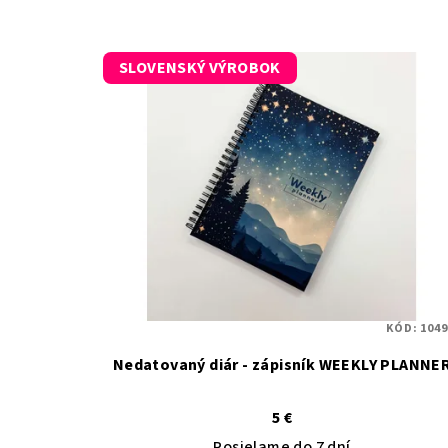
SLOVENSKÝ VÝROBOK
KÓD:
1049
Nedatovaný diár - zápisník WEEKLY PLANNE
5 €
Posielame do 7 dní