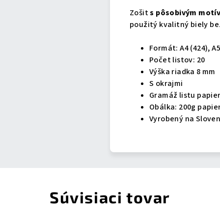
Zošit
s pôsobivým motív
použitý kvalitný biely 
Formát: A4 (424), A5
Počet listov: 20
Výška riadka 8 mm
S okrajmi
Gramáž listu papier
Obálka: 200g papie
Vyrobený na Slove
Súvisiaci tovar