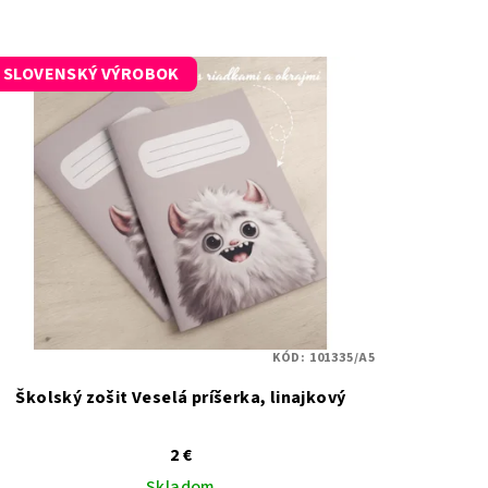
SLOVENSKÝ VÝROBOK
KÓD:
101335/A5
Školský zošit Veselá príšerka, linajkový
2 €
Skladom