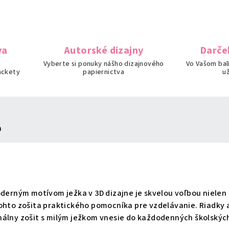
va
Autorské dizajny
Darče
Vyberte si ponuky nášho dizajnového
Vo Vašom bal
ackety
papiernictva
u
a
oderným motívom ježka v 3D dizajne je skvelou voľbou nielen
ohto zošita praktického pomocníka pre vzdelávanie. Riadky 
nálny zošit s milým ježkom vnesie do každodenných školských