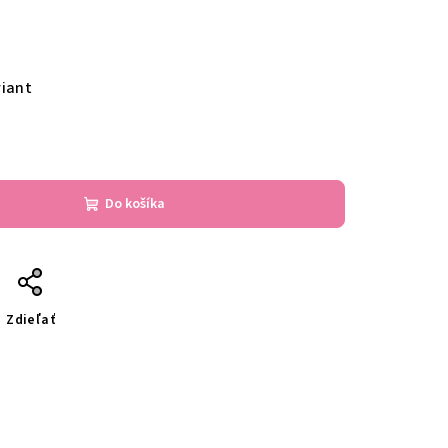
riant
Do košíka
Zdieľať