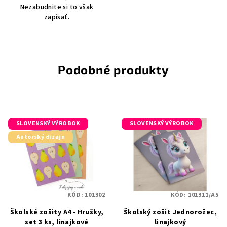
Nezabudnite si to však
zapísať.
Podobné produkty
SLOVENSKÝ VÝROBOK
SLOVENSKÝ VÝROBOK
Autorský dizajn
KÓD:
101302
KÓD:
101311/A5
Školské zošity A4 - Hrušky,
Školský zošit Jednorožec,
set 3 ks, linajkové
linajkový