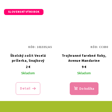
SLOVENSKÝ VÝROBOK
KÓD:
101335/A5
KÓD:
CC030
Školský zošit Veselá
Trojhranné farebné fixky,
príšerka, linajkový
Avenue Mandarine
2 €
9 €
Skladom
Skladom
Detail
Do košíka
Z
á