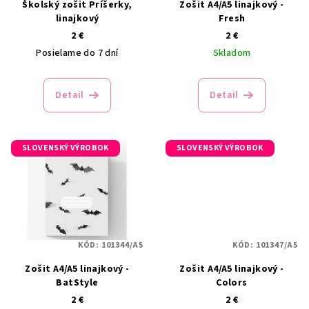
Školský zošit Príšerky,
Zošit A4/A5 linajkový -
linajkový
Fresh
2 €
2 €
Posielame do 7 dní
Skladom
Detail
Detail
SLOVENSKÝ VÝROBOK
SLOVENSKÝ VÝROBOK
KÓD:
101344/A5
KÓD:
101347/A5
Zošit A4/A5 linajkový -
Zošit A4/A5 linajkový -
BatStyle
Colors
2 €
2 €