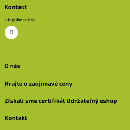
p
Kontakt
ä
info
@
slimacik.sk
t
i
e
O nás
Hrajte o zaujímavé ceny
Získali sme certifikát Udržateľný eshop
Kontakt