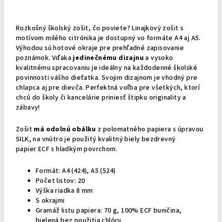
Podrobný popis
Rozkošný školský zošit, čo poviete? Linajkový zošit s
motívom milého citrónika je dostupný vo formáte A4 aj A5.
Výhodou sú hotové okraje pre prehľadné zapisovanie
poznámok. Vďaka
jedinečnému dizajnu
a vysoko
kvalitnému spracovaniu je ideálny na každodenné školské
povinnosti vášho dieťatka. Svojim dizajnom je vhodný pre
chlapca aj pre dievča. Perfektná voľba pre všetkých, ktorí
chcú do školy či kancelárie priniesť štipku originality a
zábavy!
Zošit
má odolnú obálku
z polomatného papiera s úpravou
SILK, na vnútro je použitý kvalitný biely bezdrevný
papier ECF s hladkým povrchom.
Formát: A4 (424), A5 (524)
Počet listov: 20
Výška riadka 8 mm
S okrajmi
Gramáž listu papiera: 70 g,
100% ECF buničina,
bielená bez použitia chlóru