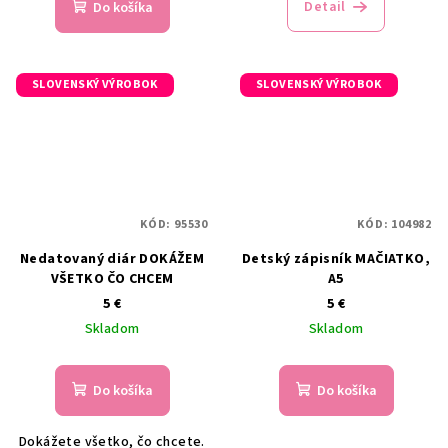
Detail
Do košíka
SLOVENSKÝ VÝROBOK
SLOVENSKÝ VÝROBOK
KÓD:
95530
KÓD:
104982
Nedatovaný diár DOKÁŽEM
Detský zápisník MAČIATKO,
VŠETKO ČO CHCEM
A5
5 €
5 €
Skladom
Skladom
Do košíka
Do košíka
Dokážete všetko, čo chcete.