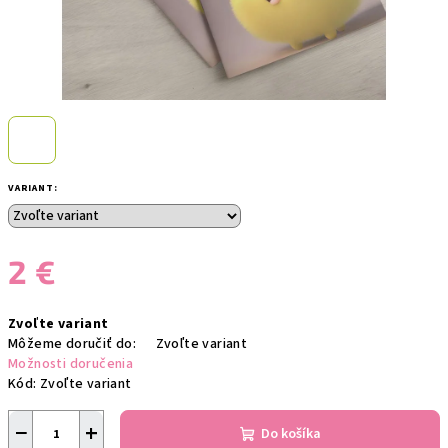
VARIANT:
2 €
Jednotková
Zvoľte variant
cena:
Môžeme doručiť do:
Zvoľte variant
Možnosti doručenia
Kód:
Zvoľte variant
−
+
Do košíka