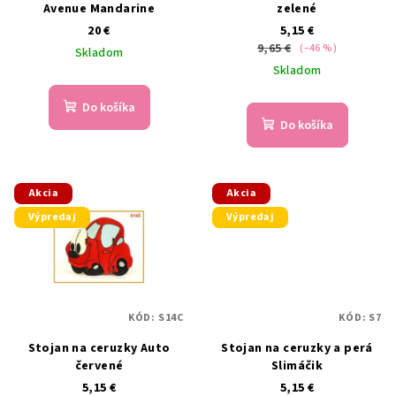
Avenue Mandarine
zelené
20 €
5,15 €
9,65 €
(–46 %)
Skladom
Skladom
Do košíka
Do košíka
Akcia
Akcia
Výpredaj
Výpredaj
KÓD:
S14C
KÓD:
S7
Stojan na ceruzky Auto
Stojan na ceruzky a perá
červené
Slimáčik
5,15 €
5,15 €