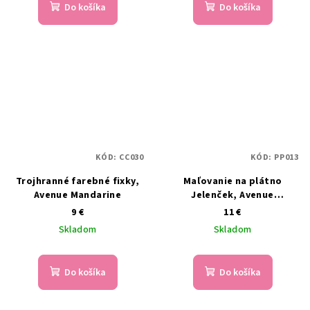
Do košíka
Do košíka
KÓD:
CC030
KÓD:
PP013
Trojhranné farebné fixky,
Maľovanie na plátno
Avenue Mandarine
Jelenček, Avenue
Mandarine
9 €
11 €
Skladom
Skladom
Do košíka
Do košíka