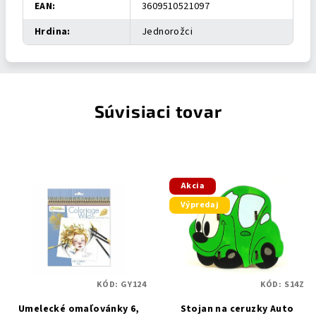
EAN
:
3609510521097
Hrdina
:
Jednorožci
Súvisiaci tovar
Akcia
Výpredaj
KÓD:
GY124
KÓD:
S14Z
Umelecké omaľovánky 6,
Stojan na ceruzky Auto