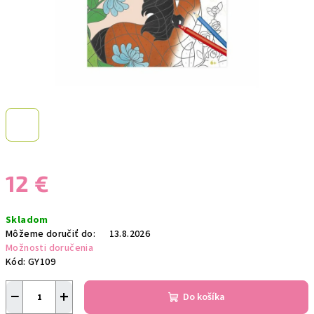
12 €
Jednotková
Skladom
cena:
Môžeme doručiť do:
13.8.2026
Možnosti doručenia
Kód:
GY109
−
+
Do košíka