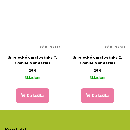
KÓD:
GY127
KÓD:
GY068
Umelecké omaľovánky 7,
Umelecké omaľovánky 2,
Avenue Mandarine
Avenue Mandarine
20 €
20 €
Skladom
Skladom
Do košíka
Do košíka
Z
á
p
Kontakt