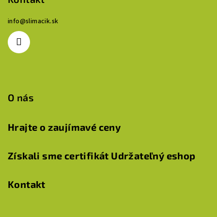
ä
info
@
slimacik.sk
t
i
e
O nás
Hrajte o zaujímavé ceny
Získali sme certifikát Udržateľný eshop
Kontakt