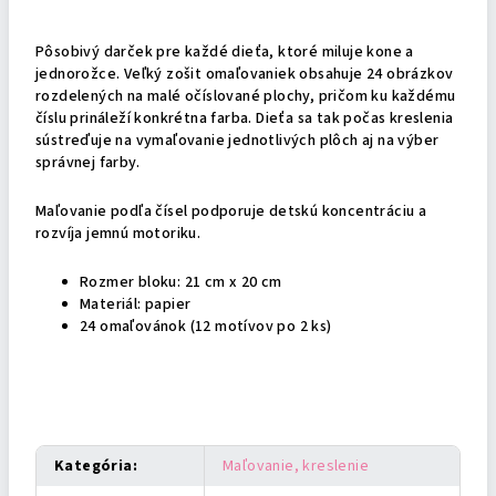
Podrobný popis
Pôsobivý darček pre každé dieťa, ktoré miluje kone a
jednorožce. Veľký zošit omaľovaniek obsahuje 24 obrázkov
rozdelených na malé očíslované plochy, pričom ku každému
číslu prináleží konkrétna farba. Dieťa sa tak počas kreslenia
sústreďuje na vymaľovanie jednotlivých plôch aj na výber
správnej farby.
Maľovanie podľa čísel podporuje detskú koncentráciu a
rozvíja jemnú motoriku.
Rozmer bloku: 21 cm x 20 cm
Materiál: papier
24 omaľovánok (12 motívov po 2 ks)
Dodatočné parametre
Kategória
:
Maľovanie, kreslenie