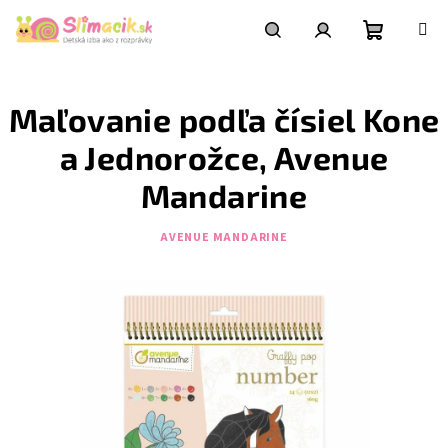
Prejsť
na
obsah
Nákupn
Hľadať
Prihlásenie
Maľovanie podľa čísiel Kone
košík
a Jednorožce, Avenue
Mandarine
AVENUE MANDARINE