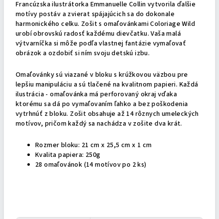
Francúzska ilustrátorka Emmanuelle Collin vytvorila ďalšie
motívy postáv a zvierat spájajúcich sa do dokonale
harmonického celku. Zošit s omaľovánkami Coloriage Wild
urobí obrovskú radosť každému dievčatku. Vaša malá
výtvarníčka si môže podľa vlastnej fantázie vymaľovať
obrázok a ozdobiť si ním svoju detskú izbu.
Omaľovánky sú viazané v bloku s krúžkovou väzbou pre
lepšiu manipuláciu a sú tlačené na kvalitnom papieri. Každá
ilustrácia - omaľovánka má perforovaný okraj vďaka
ktorému sa dá po vymaľovaním ľahko a bez poškodenia
vytrhnúť z bloku. Zošit obsahuje až 14 rôznych umeleckých
motívov, pričom každý sa nachádza v zošite dva krát.
Rozmer bloku: 21 cm x 25,5 cm x 1 cm
Kvalita papiera: 250g
28 omaľovánok (14 motívov po 2 ks)
Dodatočné parametre