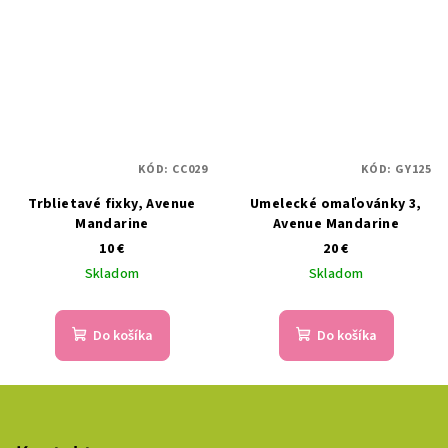
KÓD:
CC029
KÓD:
GY125
Trblietavé fixky, Avenue
Umelecké omaľovánky 3,
Mandarine
Avenue Mandarine
10 €
20 €
Skladom
Skladom
Do košíka
Do košíka
Z
á