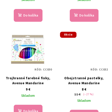
Do košíka
Do košíka
Akcia
KÓD:
CC030
KÓD:
CC032
Trojhranné farebné fixky,
Obojstranné pastelky,
Avenue Mandarine
Avenue Mandarine
9 €
8 €
11 €
(–27 %)
Skladom
Skladom
Do košíka