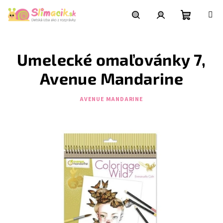
Prejsť
na
obsah
Nákupn
Hľadať
Prihlásenie
Umelecké omaľovánky 7,
košík
Avenue Mandarine
AVENUE MANDARINE