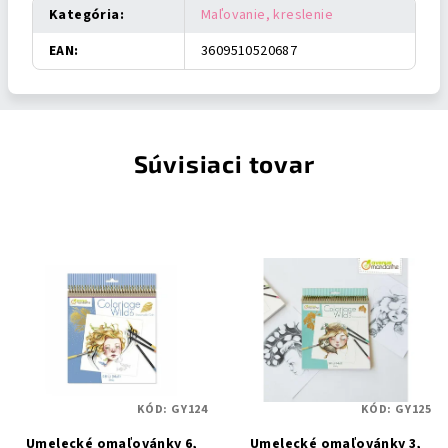
Kategória
:
Maľovanie, kreslenie
EAN
:
3609510520687
Súvisiaci tovar
KÓD:
GY124
KÓD:
GY125
Umelecké omaľovánky 6,
Umelecké omaľovánky 3,