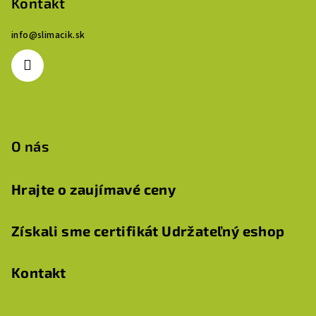
p
Kontakt
ä
info
@
slimacik.sk
t
i
e
O nás
Hrajte o zaujímavé ceny
Získali sme certifikát Udržateľný eshop
Kontakt