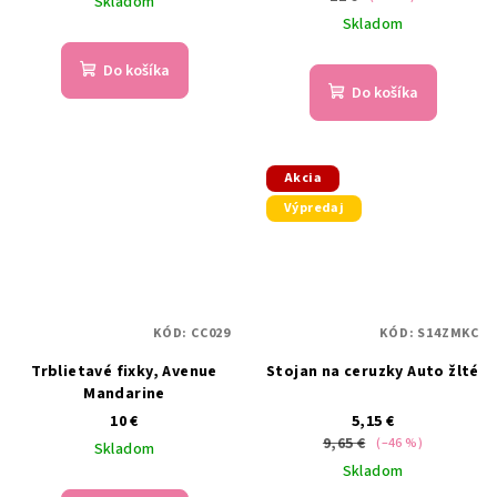
Skladom
Skladom
Do košíka
Do košíka
Akcia
Výpredaj
KÓD:
CC029
KÓD:
S14ZMKC
Trblietavé fixky, Avenue
Stojan na ceruzky Auto žlté
Mandarine
10 €
5,15 €
9,65 €
(–46 %)
Skladom
Skladom