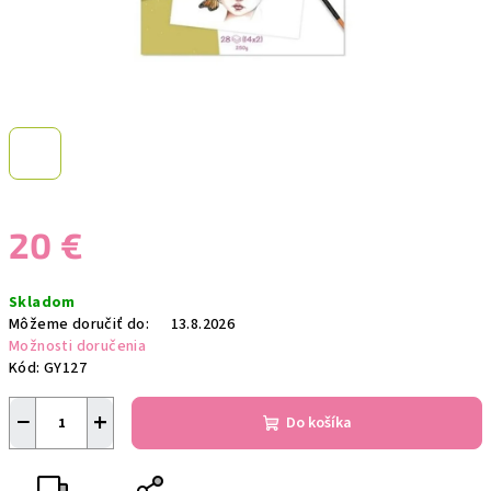
20 €
Jednotková
Skladom
cena:
Môžeme doručiť do:
13.8.2026
Možnosti doručenia
Kód:
GY127
−
+
Do košíka