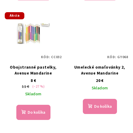
Akcia
KÓD:
CC032
KÓD:
GY068
Obojstranné pastelky,
Umelecké omaľovánky 2,
Avenue Mandarine
Avenue Mandarine
8 €
20 €
11 €
(–27 %)
Skladom
Skladom
Do košíka
Do košíka