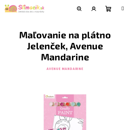
Prejsť
na
obsah
Nákupn
Hľadať
Prihlásenie
Maľovanie na plátno
košík
Jelenček, Avenue
Mandarine
AVENUE MANDARINE