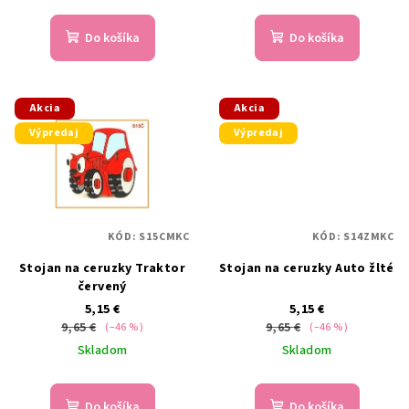
Do košíka
Do košíka
Akcia
Akcia
Výpredaj
Výpredaj
KÓD:
S15CMKC
KÓD:
S14ZMKC
Stojan na ceruzky Traktor
Stojan na ceruzky Auto žlté
červený
5,15 €
5,15 €
9,65 €
9,65 €
(–46 %)
(–46 %)
Skladom
Skladom
Do košíka
Do košíka