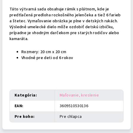
Táto výtvarná sada obsahuje rámik s plátnom, kde je
predtlačená predloha rozkošného jelenčeka a tiež 6 farieb
a štetec. Vymaľovanie obrázka je plne v detských rukách.
Výsledné umelecké dielo môže ozdobiť detskú izbičku,
prípadne je vhodným darčekom pre starých rodičov alebo
kamaráta.
Rozmery: 20 cm x 20 cm
Vhodné pre deti od 6 rokov
Dodatočné parametre
Kategória
:
Maľovanie, kreslenie
EAN
:
3609510530136
Pre koho
:
Pre chlapca