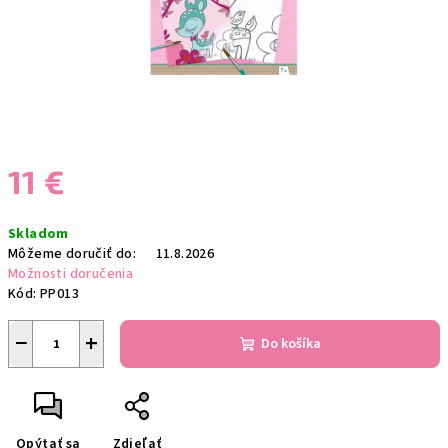
11 €
Jednotková
Skladom
cena:
Môžeme doručiť do:
11.8.2026
Možnosti doručenia
Kód:
PP013
−
+
Do košíka
Opýtať sa
Zdieľať