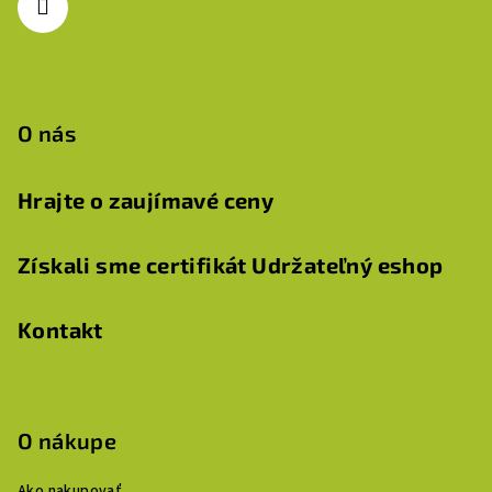
i
e
O nás
Hrajte o zaujímavé ceny
Získali sme certifikát Udržateľný eshop
Kontakt
O nákupe
Ako nakupovať