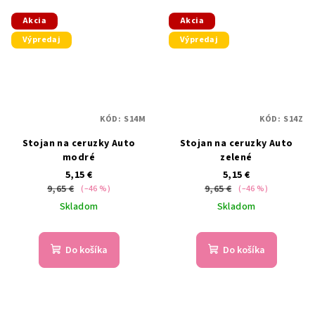
Akcia
Akcia
Výpredaj
Výpredaj
KÓD:
S14M
KÓD:
S14Z
Stojan na ceruzky Auto
Stojan na ceruzky Auto
modré
zelené
5,15 €
5,15 €
9,65 €
9,65 €
(–46 %)
(–46 %)
Skladom
Skladom
Do košíka
Do košíka