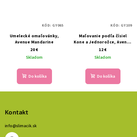
KÓD:
GY065
KÓD:
GY109
Umelecké omaľovánky,
Maľovanie podľa čísiel
Avenue Mandarine
Kone a Jednorožce, Avenue
Mandarine
20 €
12 €
Skladom
Skladom
Do košíka
Do košíka
Z
á
p
Kontakt
ä
info
@
slimacik.sk
t