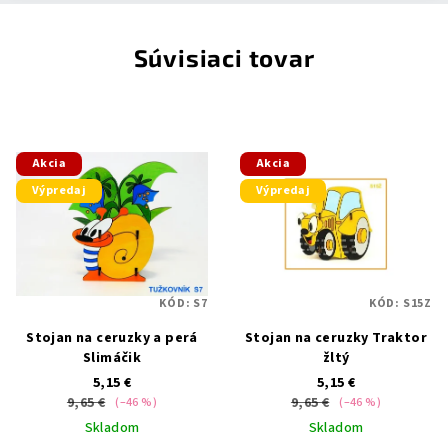
Súvisiaci tovar
Akcia
Akcia
Výpredaj
Výpredaj
KÓD:
S7
KÓD:
S15Z
Stojan na ceruzky a perá
Stojan na ceruzky Traktor
Slimáčik
žltý
5,15 €
5,15 €
9,65 €
9,65 €
(–46 %)
(–46 %)
Skladom
Skladom