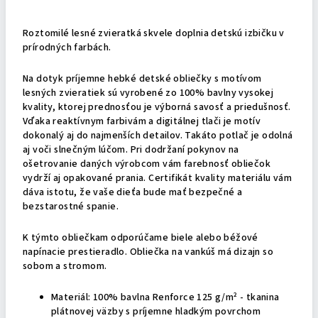
Podrobný popis
Roztomilé lesné zvieratká skvele doplnia detskú izbičku v
prírodných farbách.
Na dotyk príjemne hebké detské obliečky s motívom
lesných zvieratiek sú vyrobené zo 100% bavlny vysokej
kvality, ktorej prednosťou je výborná savosť a priedušnosť.
Vďaka reaktívnym farbivám a digitálnej tlači je motív
dokonalý aj do najmenších detailov. Takáto potlač je odolná
aj voči slnečným lúčom. Pri dodržaní pokynov na
ošetrovanie daných výrobcom vám farebnosť obliečok
vydrží aj opakované prania. Certifikát kvality materiálu vám
dáva istotu, že vaše dieťa bude mať bezpečné a
bezstarostné spanie.
K týmto obliečkam odporúčame biele alebo béžové
napínacie prestieradlo. Obliečka na vankúš má dizajn so
sobom a stromom.
Materiál: 100% bavlna Renforce 125 g/m² - tkanina
plátnovej väzby s príjemne hladkým povrchom