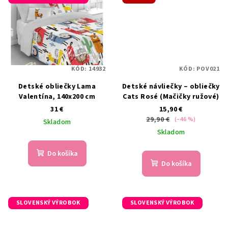
KÓD:
14932
KÓD:
POV021
Detské obliečky Lama
Detské návliečky – obliečky
Valentína, 140x200 cm
Cats Rosé (Mačičky ružové)
31 €
15,90 €
29,90 €
(–46 %)
Skladom
Skladom
Do košíka
Do košíka
SLOVENSKÝ VÝROBOK
SLOVENSKÝ VÝROBOK