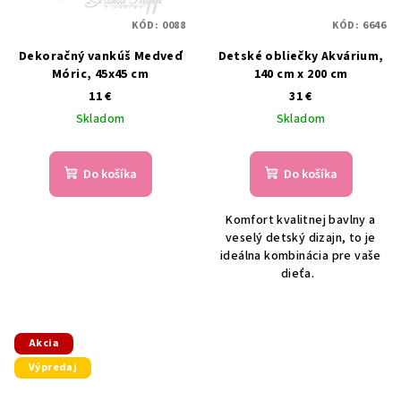
KÓD:
0088
KÓD:
6646
Dekoračný vankúš Medveď
Detské obliečky Akvárium,
Móric, 45x45 cm
140 cm x 200 cm
11 €
31 €
Skladom
Skladom
Do košíka
Do košíka
Komfort kvalitnej bavlny a
veselý detský dizajn, to je
ideálna kombinácia pre vaše
dieťa.
Akcia
Výpredaj