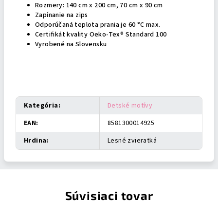
Rozmery: 140 cm x 200 cm, 70 cm x 90 cm
Zapínanie na zips
Odporúčaná teplota prania je 60 °C max.
Certifikát kvality Oeko-Tex® Standard 100
Vyrobené na Slovensku
Dodatočné parametre
Kategória
:
Detské motívy
EAN
:
8581300014925
Hrdina
:
Lesné zvieratká
Súvisiaci tovar