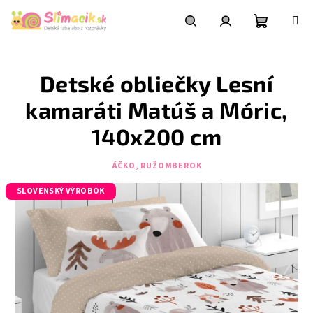
Prejsť
na
obsah
Nákupn
Hľadať
Prihlásenie
Detské obliečky Lesní
košík
kamaráti Matúš a Móric,
140x200 cm
ÁČKO, RUŽOMBEROK
SLOVENSKÝ VÝROBOK