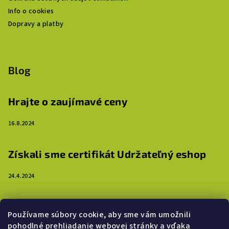
Info o cookies
Dopravy a platby
Blog
Hrajte o zaujímavé ceny
16.8.2024
Získali sme certifikát Udržateľný eshop
24.4.2024
3 dôvody, prečo ozdobiť steny detskej izby
Používame súbory cookie, aby sme vám umožnili
samolepkami
pohodlné prehliadanie webovej stránky a vďaka