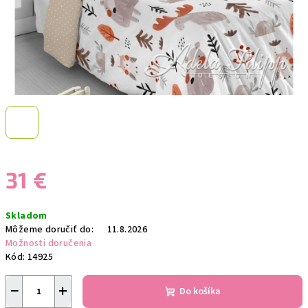
31 €
Jednotková
Skladom
cena:
Môžeme doručiť do:
11.8.2026
Možnosti doručenia
Kód:
14925
−
+
Do košíka