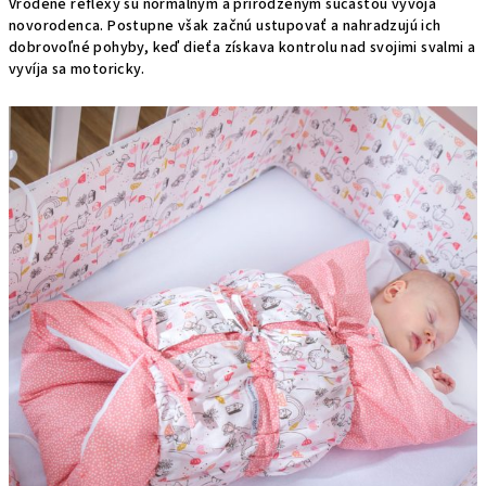
Vrodené reflexy sú normálnym a prirodzeným súčasťou vývoja
novorodenca. Postupne však začnú ustupovať a nahradzujú ich
dobrovoľné pohyby, keď dieťa získava kontrolu nad svojimi svalmi a
vyvíja sa motoricky.