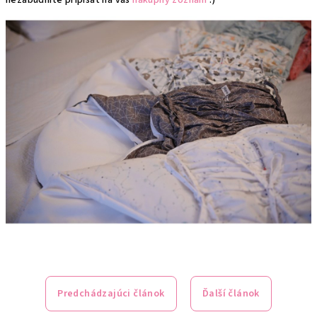
nezabudnite pripísať na váš
nákupný zoznam
:)
Predchádzajúci článok
Ďalší článok