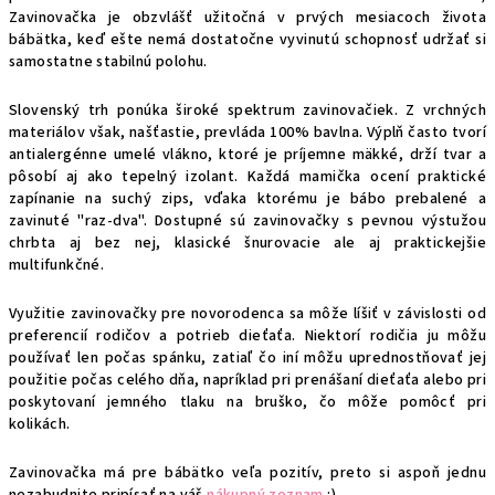
Zavinovačka je obzvlášť
užitočná v prvých mesiacoch života
bábätka, keď ešte nemá dostatočne vyvinutú schopnosť udržať si
samostatne stabilnú polohu.
Slovenský trh ponúka široké spektrum zavinovačiek. Z vrchných
materiálov však, našťastie, prevláda 100% bavlna. Výplň často tvorí
antialergénne umelé vlákno, ktoré je príjemne mäkké, drží tvar a
pôsobí aj ako tepelný izolant. Každá mamička ocení praktické
zapínanie na suchý zips, vďaka ktorému je bábo prebalené a
zavinuté "raz-dva". Dostupné sú zavinovačky s pevnou výstužou
chrbta aj bez nej, klasické šnurovacie ale aj praktickejšie
multifunkčné.
Využitie zavinovačky pre novorodenca sa môže líšiť v závislosti od
preferencií rodičov a potrieb dieťaťa. Niektorí rodičia ju môžu
používať len počas spánku, zatiaľ čo iní môžu uprednostňovať jej
použitie počas celého dňa, napríklad pri prenášaní dieťaťa alebo pri
poskytovaní jemného tlaku na bruško, čo môže pomôcť pri
kolikách.
Zavinovačka má pre bábätko veľa pozitív, preto si aspoň jednu