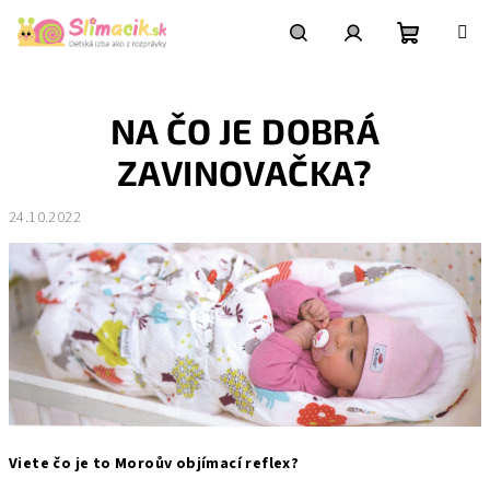
Prejsť
na
obsah
Nákupn
Hľadať
Prihlásenie
NA ČO JE DOBRÁ
košík
ZAVINOVAČKA?
24.10.2022
Viete čo je to Moroův objímací reflex?