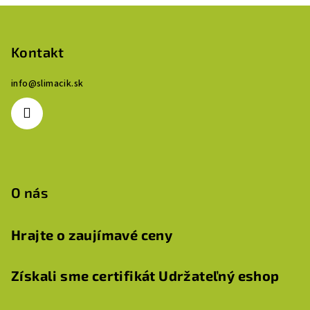
Z
á
p
Kontakt
ä
info
@
slimacik.sk
t
i
e
O nás
Hrajte o zaujímavé ceny
Získali sme certifikát Udržateľný eshop