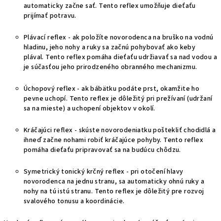
automaticky začne sať. Tento reflex umožňuje dieťaťu
prijímať potravu.
Plávací reflex - ak položíte novorodenca na bruško na vodnú
hladinu, jeho nohy a ruky sa začnú pohybovať ako keby
plával. Tento reflex pomáha dieťaťu udržiavať sa nad vodou a
je súčasťou jeho prirodzeného obranného mechanizmu.
Úchopový reflex - ak bábätku podáte prst, okamžite ho
pevne uchopí. Tento reflex je dôležitý pri prežívaní (udržaní
sa na mieste) a uchopení objektov v okolí.
Kráčajúci reflex - skúste novorodeniatku poštekliť chodidlá a
ihneď začne nohami robiť kráčajúce pohyby. Tento reflex
pomáha dieťaťu pripravovať sa na budúcu chôdzu.
Symetrický tonický krčný reflex - pri otočení hlavy
novorodenca na jednu stranu, sa automaticky ohnú ruky a
nohy na tú istú stranu. Tento reflex je dôležitý pre rozvoj
svalového tonusu a koordinácie.