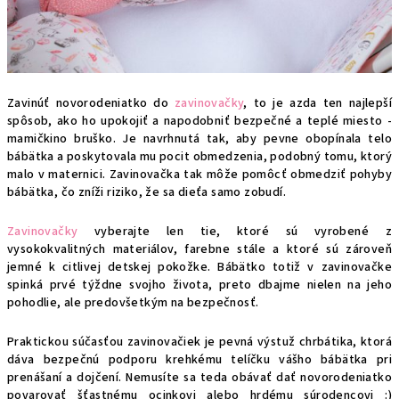
Zavinúť novorodeniatko do
zavinovačky
, to je azda ten najlepší
spôsob, ako ho upokojiť a napodobniť bezpečné a teplé miesto -
mamičkino bruško.
Je navrhnutá tak, aby pevne obopínala telo
bábätka a poskytovala mu pocit obmedzenia, podobný tomu, ktorý
malo v maternici. Zavinovačka tak môže pomôcť obmedziť pohyby
bábätka, čo zníži riziko, že sa dieťa samo zobudí.
Zavinovačky
vyberajte len tie, ktoré sú vyrobené z
vysokokvalitných materiálov, farebne stále a ktoré sú zároveň
jemné k citlivej detskej pokožke. Bábätko totiž v zavinovačke
spinká prvé týždne svojho života, preto dbajme nielen na jeho
pohodlie, ale predovšetkým na bezpečnosť.
Praktickou súčasťou zavinovačiek je pevná výstuž chrbátika, ktorá
dáva bezpečnú podporu krehkému telíčku vášho bábätka pri
prenášaní a dojčení.
Nemusíte sa teda obávať dať novorodeniatko
povarovať šťastnému ocinkovi alebo hrdému súrodencovi :)