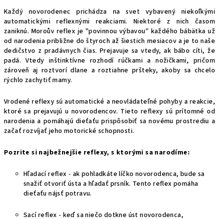
Každý novorodenec prichádza na svet vybavený niekoľkými
automatickými reflexnými reakciami. Niektoré z nich časom
zaniknú. Moroův
reflex je "povinnou výbavou" každého bábätka už
od narodenia približne do štyroch až šiestich mesiacov a je to naše
dedičstvo z pradávnych čias.
Prejavuje sa vtedy, ak bábo cíti, že
padá. Vtedy inštinktívne rozhodí rúčkami a nožičkami, pričom
zároveň aj roztvorí dlane a roztiahne pršteky, akoby sa chcelo
rýchlo zachytiť mamy.
Vrodené reflexy sú automatické a neovládateľné pohyby a reakcie,
ktoré sa prejavujú u novorodencov. Tieto reflexy sú prítomné od
narodenia a pomáhajú dieťaťu prispôsobiť sa novému prostrediu a
začať rozvíjať jeho motorické schopnosti.
Pozrite si najbežnejšie reflexy, s ktorými sa narodíme:
Hľadací reflex - ak pohladkáte líčko novorodenca, bude sa
snažiť otvoriť ústa a hľadať prsník. Tento reflex pomáha
dieťaťu nájsť potravu.
Sací reflex - keď sa niečo dotkne úst novorodenca,