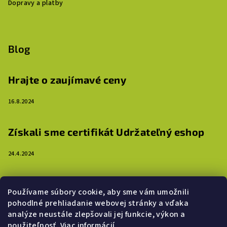
Dopravy a platby
Blog
Hrajte o zaujímavé ceny
16.8.2024
Získali sme certifikát Udržateľný eshop
24.4.2024
3 dôvody, prečo ozdobiť steny detskej izby
Používame súbory cookie, aby sme vám umožnili
samolepkami
pohodlné prehliadanie webovej stránky a vďaka
analýze neustále zlepšovali jej funkcie, výkon a
16.4.2024
použiteľnosť.
Viac informácií