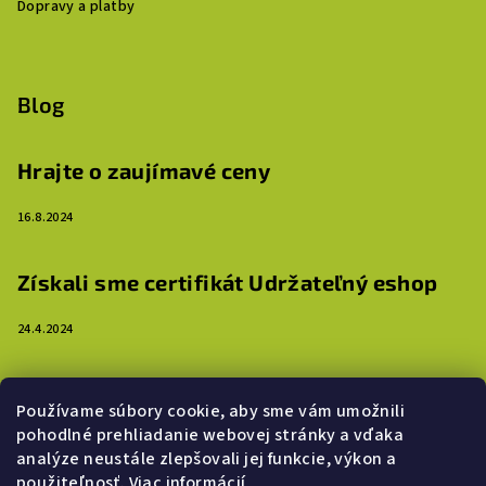
Dopravy a platby
Blog
Hrajte o zaujímavé ceny
16.8.2024
Získali sme certifikát Udržateľný eshop
24.4.2024
3 dôvody, prečo ozdobiť steny detskej izby
Používame súbory cookie, aby sme vám umožnili
samolepkami
pohodlné prehliadanie webovej stránky a vďaka
analýze neustále zlepšovali jej funkcie, výkon a
16.4.2024
použiteľnosť.
Viac informácií