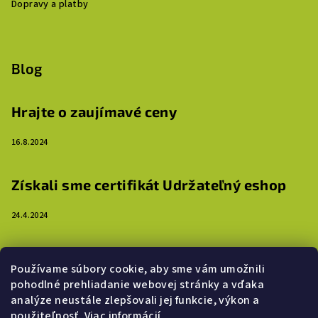
Dopravy a platby
Blog
Hrajte o zaujímavé ceny
16.8.2024
Získali sme certifikát Udržateľný eshop
24.4.2024
3 dôvody, prečo ozdobiť steny detskej izby
Používame súbory cookie, aby sme vám umožnili
samolepkami
pohodlné prehliadanie webovej stránky a vďaka
analýze neustále zlepšovali jej funkcie, výkon a
16.4.2024
použiteľnosť.
Viac informácií