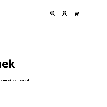
Hľadať
Prihlásenie
Nákupný
košík
nek
ožánek
sa nenašli...