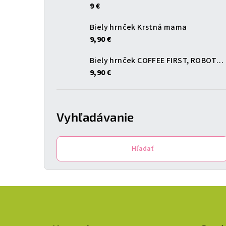
9 €
Biely hrnček Krstná mama
9,90 €
Biely hrnček COFFEE FIRST, ROBOTA LATER
9,90 €
Vyhľadávanie
Hľadať
Z
á