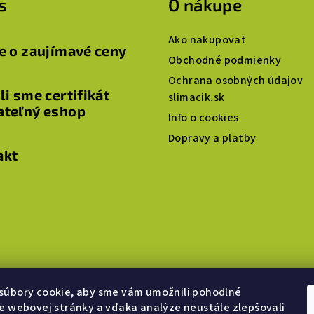
s
O nákupe
Ako nakupovať
e o zaujímavé ceny
Obchodné podmienky
Ochrana osobných údajov
li sme certifikát
slimacik.sk
ateľný eshop
Info o cookies
Dopravy a platby
akt
súbory cookie, aby sme vám umožnili pohodlné
e webovej stránky a vďaka analýze neustále zlepšovali