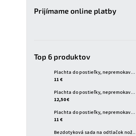
a
Prijímame online platby
n
e
l
Top 6 produktov
Plachta do postieľky, nepremokavá, biela, 120x60 cm
11 €
Plachta do postieľky, nepremokavá, biela, 140x70 cm
12,50 €
Plachta do postieľky, nepremokavá, modrá, 120x60 cm
11 €
Bezdotyková sada na odtlačok