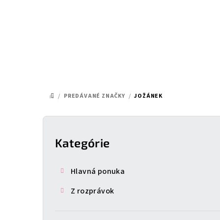
Prejsť
na
obsah
/
PREDÁVANÉ ZNAČKY
/
JOŽÁNEK
DOMOV
B
o
Kategórie
Preskočiť
kategórie
č
Hlavná ponuka
n
Z rozprávok
ý
p