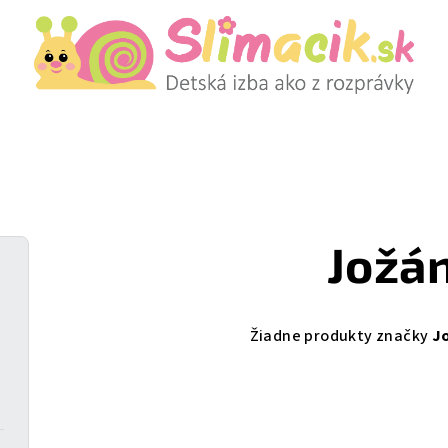
Jožá
Žiadne produkty značky
J