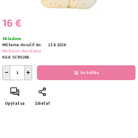
16 €
Jednotková
Skladom
cena:
Môžeme doručiť do:
13.8.2026
Možnosti doručenia
Kód:
SCR0266
−
+
Do košíka
Opýtať sa
Zdieľať