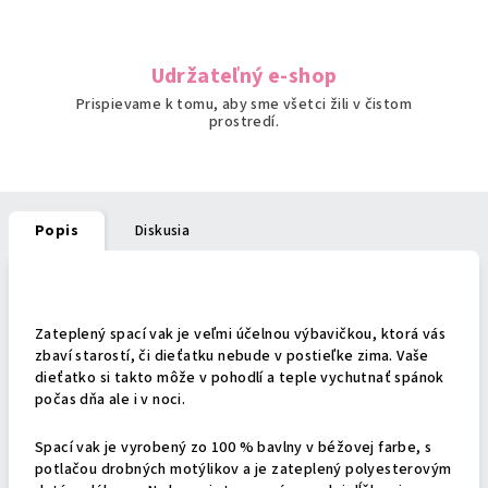
Udržateľný e-shop
Prispievame k tomu, aby sme všetci žili v čistom
prostredí.
Popis
Diskusia
Podrobný popis
Zateplený spací vak je veľmi účelnou výbavičkou, ktorá vás
zbaví starostí, či dieťatku nebude v postieľke zima. Vaše
dieťatko si takto môže v pohodlí a teple vychutnať spánok
počas dňa ale i v noci.
Spací vak je vyrobený zo 100 % bavlny v béžovej farbe, s
potlačou drobných motýlikov a je zateplený polyesterovým