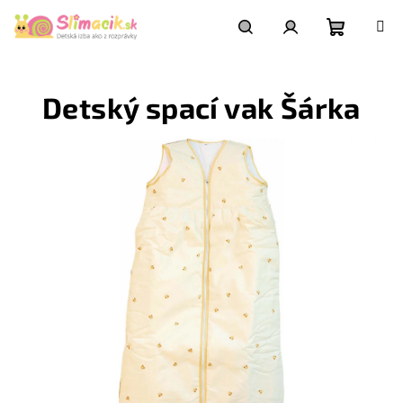
Prejsť
na
obsah
Nákupn
Hľadať
Prihlásenie
Detský spací vak Šárka
košík