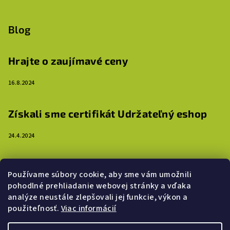
Blog
Hrajte o zaujímavé ceny
16.8.2024
Získali sme certifikát Udržateľný eshop
24.4.2024
3 dôvody, prečo ozdobiť steny detskej izby
Používame súbory cookie, aby sme vám umožnili
samolepkami
pohodlné prehliadanie webovej stránky a vďaka
analýze neustále zlepšovali jej funkcie, výkon a
16.4.2024
použiteľnosť.
Viac informácií