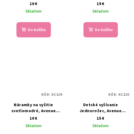
Mandarine
10 €
19 €
Skladom
Skladom
Do košíka
Do košíka
KÓD:
KC129
KÓD:
KC120
Náramky na vyšitie
Detské vyšívanie
svetlomodré, Avenue
Jednorožec, Avenue
Mandarine
Mandarine
10 €
15 €
Skladom
Skladom