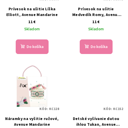
Prívesok na ušitie Líška
Prívesok na ušitie
Elliott, Avenue Mandarine
Medvedík Romy, Avenue
Mandarine
11 €
11 €
Skladom
Skladom
Do košíka
Do košíka
KÓD:
KC128
KÓD:
KC152
Náramky na vyšitie ružové,
Detské vyšívanie dutou
Avenue Mandarine
ihlou Tukan, Avenue