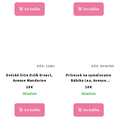
Do košíka
Do košíka
KÓD:
52655
KÓD:
BV42780
Detské šitie Oslík Ernest,
Prívesok na vymaľovanie
Avenue Mandarine
Bábika Lea, Avenue
Mandarine
18 €
10 €
Skladom
Skladom
Do košíka
Do košíka