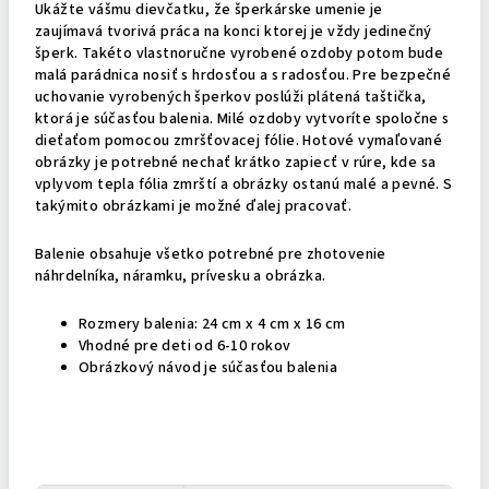
Ukážte vášmu dievčatku, že šperkárske umenie je
zaujímavá tvorivá práca na konci ktorej je vždy jedinečný
šperk. Takéto vlastnoručne vyrobené ozdoby potom bude
malá parádnica nosiť s hrdosťou a s radosťou. Pre bezpečné
uchovanie vyrobených šperkov poslúži plátená taštička,
ktorá je súčasťou balenia. Milé ozdoby vytvoríte spoločne s
dieťaťom pomocou zmršťovacej fólie. Hotové vymaľované
obrázky je potrebné nechať krátko zapiecť v rúre, kde sa
vplyvom tepla fólia zmrští a obrázky ostanú malé a pevné. S
takýmito obrázkami je možné ďalej pracovať.
Balenie obsahuje všetko potrebné pre zhotovenie
náhrdelníka, náramku, prívesku a obrázka.
Rozmery balenia: 24 cm x 4 cm x 16 cm
Vhodné pre deti od 6-10 rokov
Obrázkový návod je súčasťou balenia
Dodatočné parametre