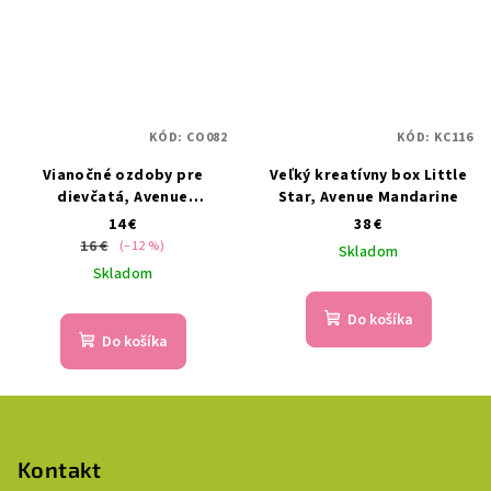
KÓD:
CO082
KÓD:
KC116
Vianočné ozdoby pre
Veľký kreatívny box Little
dievčatá, Avenue
Star, Avenue Mandarine
Mandarine
14 €
38 €
16 €
(–12 %)
Skladom
Skladom
Do košíka
Do košíka
Z
á
p
Kontakt