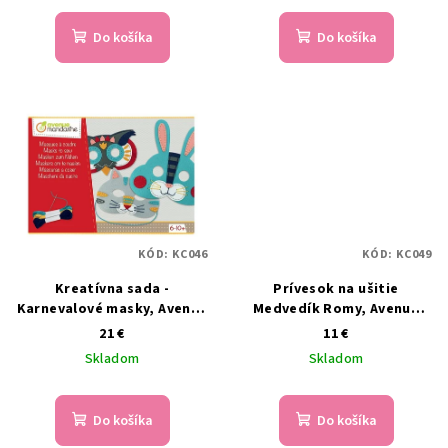
Do košíka
Do košíka
KÓD:
KC046
KÓD:
KC049
Kreatívna sada -
Prívesok na ušitie
Karnevalové masky, Avenue
Medvedík Romy, Avenue
Mandarine
Mandarine
21 €
11 €
Skladom
Skladom
Do košíka
Do košíka