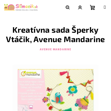
Prejsť
na
obsah
Nákupn
Hľadať
Prihlásenie
Kreatívna sada Šperky
košík
Vtáčik, Avenue Mandarine
AVENUE MANDARINE