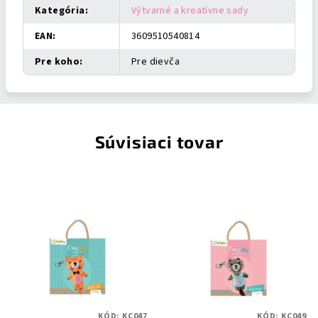
Kategória
:
Výtvarné a kreatívne sady
EAN
:
3609510540814
Pre koho
:
Pre dievča
Súvisiaci tovar
KÓD:
KC047
KÓD:
KC049