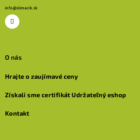
ä
info
@
slimacik.sk
t
i
e
O nás
Hrajte o zaujímavé ceny
Získali sme certifikát Udržateľný eshop
Kontakt