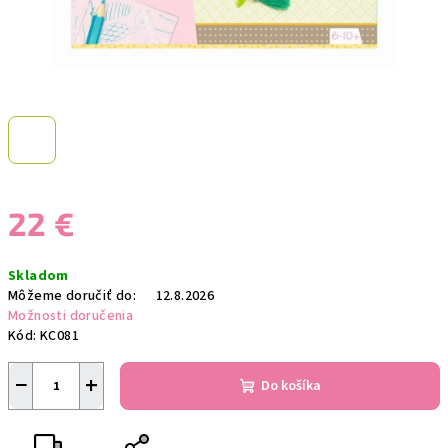
22 €
Jednotková
Skladom
cena:
Môžeme doručiť do:
12.8.2026
Možnosti doručenia
Kód:
KC081
−
+
Do košíka