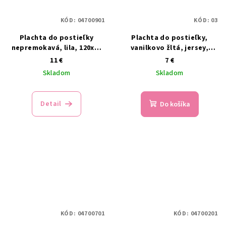
KÓD:
04700901
KÓD:
03
Plachta do postieľky
Plachta do postieľky,
nepremokavá, lila, 120x60
vanilkovo žltá, jersey,
cm
120x60 cm
11 €
7 €
Skladom
Skladom
Detail
Do košíka
KÓD:
04700701
KÓD:
04700201