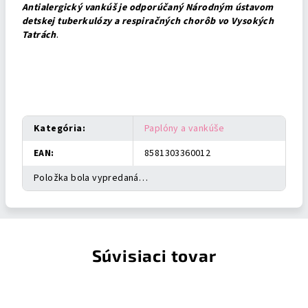
Antialergický vankúš je odporúčaný Národným ústavom
detskej tuberkulózy a respiračných chorôb vo Vysokých
Tatrách
.
Dodatočné parametre
Kategória
:
Paplóny a vankúše
EAN
:
8581303360012
Položka bola vypredaná…
Súvisiaci tovar