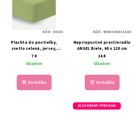
KÓD:
80102
KÓD:
900D500012A00
Plachta do postieľky,
Nepriepustné prestieradlo
svetlo zelená, jersey,
ANGEL Biele, 60 x 120 cm
120x60 cm
7 €
16 €
Skladom
Skladom
Do košíka
Do košíka
SLOVENSKÝ VÝROBOK