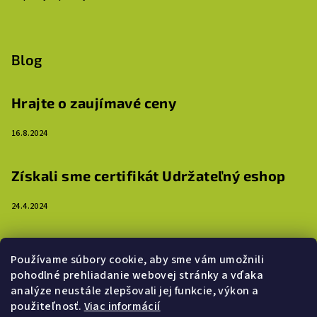
Blog
Hrajte o zaujímavé ceny
16.8.2024
Získali sme certifikát Udržateľný eshop
24.4.2024
3 dôvody, prečo ozdobiť steny detskej izby
Používame súbory cookie, aby sme vám umožnili
samolepkami
pohodlné prehliadanie webovej stránky a vďaka
analýze neustále zlepšovali jej funkcie, výkon a
16.4.2024
použiteľnosť.
Viac informácií