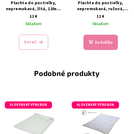
Plachta do postieľky,
Plachta do postieľky,
nepremokavá, žltá, 120x60
nepremokavá, ružová,
cm
120x60 cm
11 €
11 €
Skladom
Skladom
Detail
Do košíka
Podobné produkty
SLOVENSKÝ VÝROBOK
SLOVENSKÝ VÝROBOK