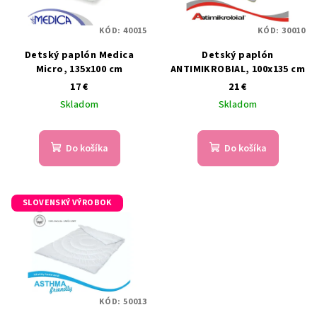
KÓD:
40015
KÓD:
30010
Detský paplón Medica
Detský paplón
Micro, 135x100 cm
ANTIMIKROBIAL, 100x135 cm
17 €
21 €
Skladom
Skladom
Do košíka
Do košíka
SLOVENSKÝ VÝROBOK
KÓD:
50013