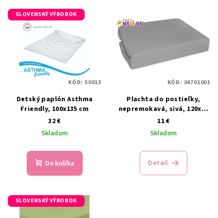
SLOVENSKÝ VÝROBOK
KÓD:
50013
KÓD:
04701001
Detský paplón Asthma
Plachta do postieľky,
Friendly, 100x135 cm
nepremokavá, sivá, 120x60
cm
32 €
11 €
Skladom
Skladom
Detail
Do košíka
SLOVENSKÝ VÝROBOK