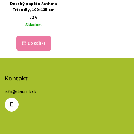
Detský paplón Asthma
Friendly, 100x135 cm
32 €
Skladom
Do košíka
Z
á
p
Kontakt
ä
info
@
slimacik.sk
t
i
e