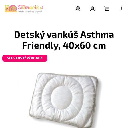
Prejsť
na
obsah
Nákupn
Hľadať
Prihlásenie
Detský vankúš Asthma
košík
Friendly, 40x60 cm
SLOVENSKÝ VÝROBOK