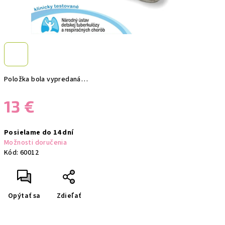
Položka bola vypredaná…
13 €
Jednotková
Posielame do 14 dní
cena:
Možnosti doručenia
Kód:
60012
Opýtať sa
Zdieľať