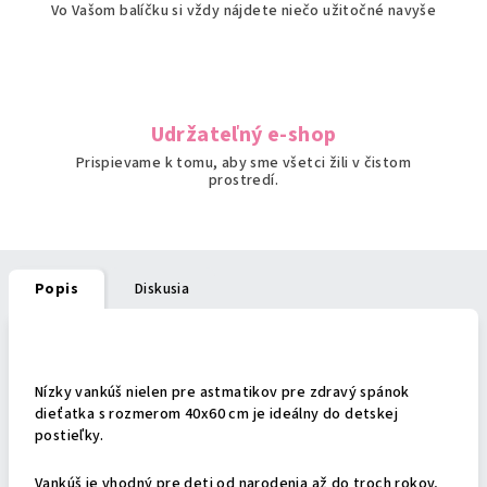
Vo Vašom balíčku si vždy nájdete niečo užitočné navyše
Udržateľný e-shop
Prispievame k tomu, aby sme všetci žili v čistom
prostredí.
Popis
Diskusia
Podrobný popis
Nízky vankúš nielen pre astmatikov pre zdravý spánok
dieťatka s rozmerom 40x60 cm je ideálny do detskej
postieľky.
Vankúš je vhodný pre deti od narodenia až do troch rokov,