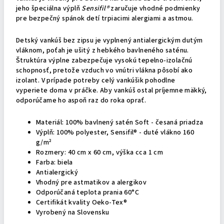
jeho špeciálna výplň
Sensifil®
zaručuje vhodné podmienky
pre bezpečný spánok detí trpiacimi alergiami a astmou.
Detský vankúš bez zipsu je vyplnený antialergickým dutým
vláknom, poťah je ušitý z hebkého bavlneného saténu.
Štruktúra výplne zabezpečuje vysokú tepelno-izolačnú
schopnosť, pretože vzduch vo vnútri vlákna pôsobí ako
izolant. V prípade potreby celý vankúšik pohodlne
vyperiete doma v práčke. Aby vankúš ostal príjemne mäkký,
odporúčame ho aspoň raz do roka oprať.
Materiál: 100% bavlnený satén Soft - česaná priadza
Výplň: 100% polyester, Sensifil® - duté vlákno 160
g/m²
Rozmery: 40 cm x 60 cm, výška cca 1 cm
Farba: biela
Antialergický
Vhodný pre astmatikov a alergikov
Odporúčaná teplota prania 60°C
Certifikát kvality Oeko-Tex®
Vyrobený na Slovensku