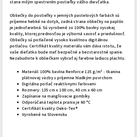
stane milým spestrením postieľky vášho dievčatka.
Obliečky do postieľky v jemných pastelových farbách sú
príjemne hebké na dotyk, zadná strana obliečky na paplón
je jednofarebná. Sú vyrobené zo 100% bavlny vysokej
kvality, ktorej prednosťou je výborná savosť a priedušnosť.
Obliečky sú potlačené vysoko kvalitnou digitálnou
potlačou. Certifikát kvality materiálu vám dáva istotu, že
vaše dieťatko bude mať bezpečné a bezstarostné spanie.
Nezabudnite k obliečkam vybrať aj farebne ladiacu plachtu.
Materiál: 100% bavlna Renforce 125 g/m² - tkanina
plátnovej väzby s príjemne hladkým povrchom
Digitálna potlač reaktívnymi farbivami
Rozmery: 135 cm x 100 cm, 40 cm x 60 cm
Zapínanie na mangľovacie gombíky
Odporúčaná teplota prania je 60 °C
Certifikát kvality Oeko-Tex®
Vyrobené na Slovensku