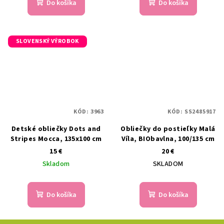
Do košíka
Do košíka
SLOVENSKÝ VÝROBOK
KÓD:
3963
KÓD:
SS2485917
Detské obliečky Dots and
Obliečky do postieľky Malá
Stripes Mocca, 135x100 cm
Víla, BIObavlna, 100/135 cm
15 €
20 €
Skladom
SKLADOM
Do košíka
Do košíka