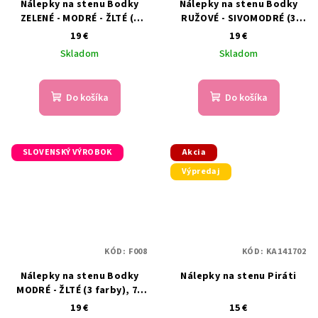
Nálepky na stenu Bodky
Nálepky na stenu Bodky
ZELENÉ - MODRÉ - ŽLTÉ (4
RUŽOVÉ - SIVOMODRÉ (3
farby), 80 ks
farby), 75 ks
19 €
19 €
Skladom
Skladom
Do košíka
Do košíka
SLOVENSKÝ VÝROBOK
Akcia
Výpredaj
KÓD:
F008
KÓD:
KA141702
Nálepky na stenu Bodky
Nálepky na stenu Piráti
MODRÉ - ŽLTÉ (3 farby), 75
ks
19 €
15 €