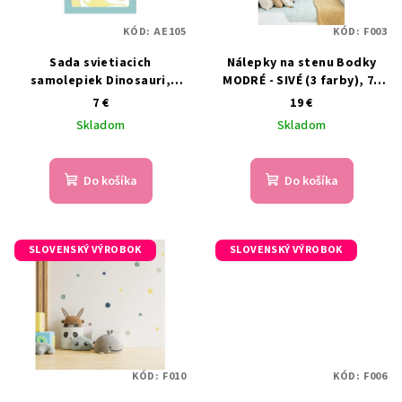
KÓD:
AE105
KÓD:
F003
Sada svietiacich
Nálepky na stenu Bodky
samolepiek Dinosauri,
MODRÉ - SIVÉ (3 farby), 75
Maildor
ks
7 €
19 €
Skladom
Skladom
Do košíka
Do košíka
SLOVENSKÝ VÝROBOK
SLOVENSKÝ VÝROBOK
KÓD:
F010
KÓD:
F006