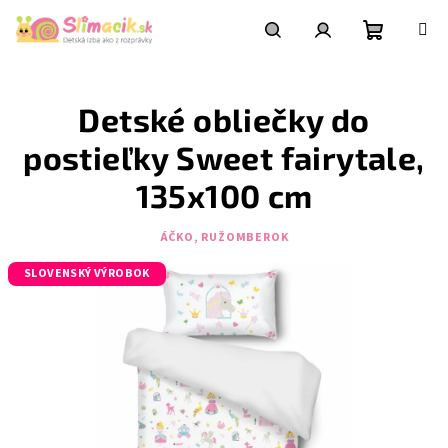
Prejsť
na
obsah
Nákupn
Hľadať
Prihlásenie
Detské obliečky do
košík
postieľky Sweet fairytale,
135x100 cm
ÁČKO, RUŽOMBEROK
SLOVENSKÝ VÝROBOK