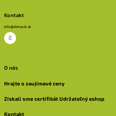
Z
á
p
Kontakt
ä
info
@
slimacik.sk
t
i
e
O nás
Hrajte o zaujímavé ceny
Získali sme certifikát Udržateľný eshop
Kontakt