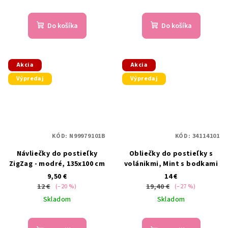
Do košíka
Do košíka
Akcia
Akcia
Výpredaj
Výpredaj
KÓD:
N99979101B
KÓD:
34114101
Návliečky do postieľky
Obliečky do postieľky s
ZigZag - modré, 135x100 cm
volánikmi, Mint s bodkami
9,50 €
14 €
12 €
19,40 €
(–20 %)
(–27 %)
Skladom
Skladom