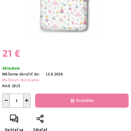
21 €
Jednotková
Skladom
cena:
Môžeme doručiť do:
13.8.2026
Možnosti doručenia
Kód:
2815
−
+
Do košíka
Opýtať sa
Zdieľať