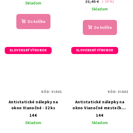
21,45 €
(–30 %)
Skladom
Skladom
Do košíka
Do košíka
SLOVENSKÝ VÝROBOK
SLOVENSKÝ VÝROBOK
KÓD:
VIA01
KÓD:
VIA02
Antistatické nálepky na
Antistatické nálepky na
okno Vianočné - 32 ks
okno Vianočné mestečko -
33 ks
14 €
14 €
Skladom
Skladom